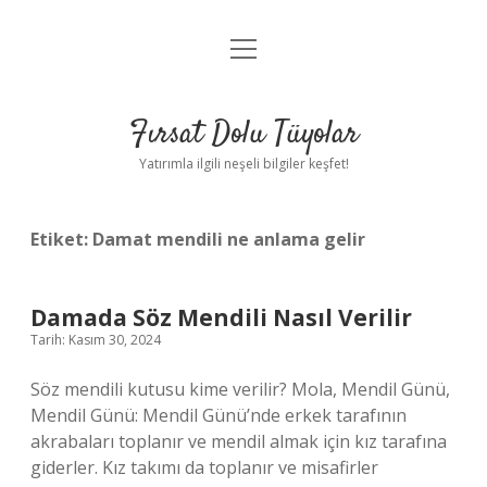
menüyü
Gizlilik Politikası
aç
Hakkımızda
Fırsat Dolu Tüyolar
Yasal Uyarı
Yatırımla ilgili neşeli bilgiler keşfet!
Etiket:
Damat mendili ne anlama gelir
Damada Söz Mendili Nasıl Verilir
Tarih: Kasım 30, 2024
Söz mendili kutusu kime verilir? Mola, Mendil Günü,
Mendil Günü: Mendil Günü’nde erkek tarafının
akrabaları toplanır ve mendil almak için kız tarafına
giderler. Kız takımı da toplanır ve misafirler