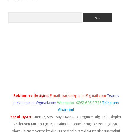
Arama
.org
Reklam ve İletişim:
E-mail:
backlinkpaneli@gmail.com
Teams:
forumhizmeti@gmail.com
Whatsapp: 0262 606 0 726
Telegram:
@karabul
Yasal Uyarı:
Sitemiz, 5651 Sayılı Kanun gereğince Bilgi Teknolojileri
ve İletişim Kurumu (BTK) tarafından onaylanmış bir Yer Sağlayıcı
olarak hizmet vermektedir. Bu nedenle, sitedeki içerikleri proaktif