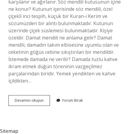
karşılanır ve ağırlanır. Söz mendili kutusunun içine
ne konur? Kutunun içerisinde söz mendili, özel
çiçekli inci tespih, küçük bir Kuran-ı Kerim ve
sözümüzden bir alıntı bulunmaktadır. Kutunun
üzerinde çiçek süslemesi bulunmaktadır. Kişiye
özeldir. Damat mendili ne anlama gelir? Damat
mendili, damadın takım elbisesine uyumlu olan ve
ceketinin göğüs cebine sıkıştırılan bir mendildir.
İstemede damada ne verilir? Damada tuzlu kahve
ikram etmek düğün töreninin vazgeçilmez
parçalarından biridir. Yemek yendikten ve kahve
içildikten…
Damada
Devamını okuyun
Yorum Bırak
Söz
Mendili
Nasıl
Verilir
Sitemap