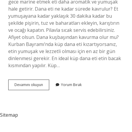
gece marine etmek eti daha aromatik ve yumuşak
hale getirir. Dana eti ne kadar sürede kavrulur? Et
yumuşayana kadar yaklaşık 30 dakika kadar bu
şekilde pişirin, tuz ve baharatları ekleyin, karıştırın
ve ocağı kapatın. Pilavla sıcak servis edebilirsiniz.
Afiyet olsun. Dana kuşbaşından kavurma olur mu?
Kurban Bayramı’nda küp dana eti kızartıyorsanız,
etin yumuşak ve lezzetli olması için en az bir gün
dinlenmesi gerekir. En ideal küp dana eti etin bacak
kısmından yapılır. Küp…
Dana
Devamını okuyun
Yorum Bırak
Etinden
Kavurma
Olur
Mu
Sitemap