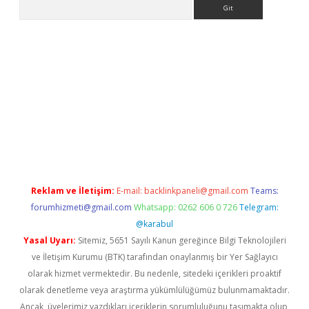
Arama
.org
Reklam ve İletişim:
E-mail:
backlinkpaneli@gmail.com
Teams:
forumhizmeti@gmail.com
Whatsapp: 0262 606 0 726
Telegram:
@karabul
Yasal Uyarı:
Sitemiz, 5651 Sayılı Kanun gereğince Bilgi Teknolojileri
ve İletişim Kurumu (BTK) tarafından onaylanmış bir Yer Sağlayıcı
olarak hizmet vermektedir. Bu nedenle, sitedeki içerikleri proaktif
olarak denetleme veya araştırma yükümlülüğümüz bulunmamaktadır.
Ancak, üyelerimiz yazdıkları içeriklerin sorumluluğunu taşımakta olup,