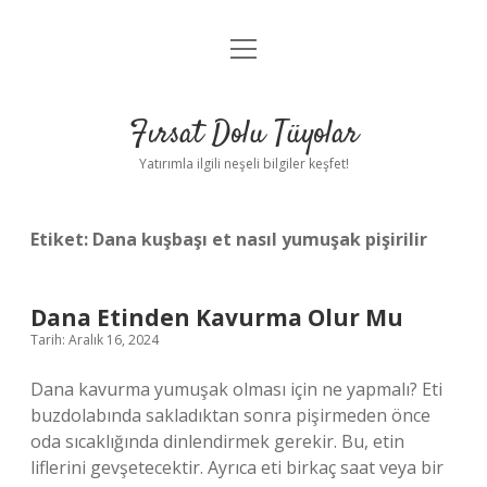
menüyü
Gizlilik Politikası
aç
Hakkımızda
Fırsat Dolu Tüyolar
Yasal Uyarı
Yatırımla ilgili neşeli bilgiler keşfet!
Etiket:
Dana kuşbaşı et nasıl yumuşak pişirilir
Dana Etinden Kavurma Olur Mu
Tarih: Aralık 16, 2024
Dana kavurma yumuşak olması için ne yapmalı? Eti
buzdolabında sakladıktan sonra pişirmeden önce
oda sıcaklığında dinlendirmek gerekir. Bu, etin
liflerini gevşetecektir. Ayrıca eti birkaç saat veya bir