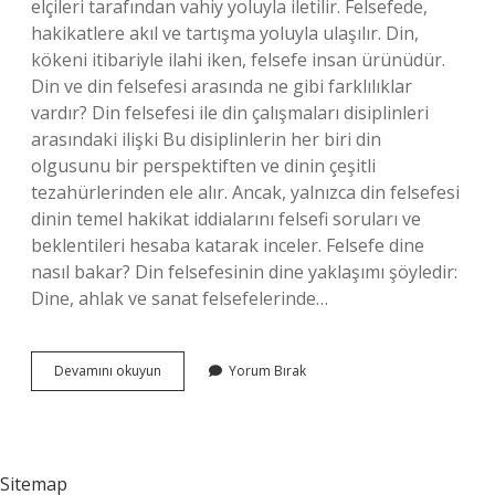
elçileri tarafından vahiy yoluyla iletilir. Felsefede,
hakikatlere akıl ve tartışma yoluyla ulaşılır. Din,
kökeni itibariyle ilahi iken, felsefe insan ürünüdür.
Din ve din felsefesi arasında ne gibi farklılıklar
vardır? Din felsefesi ile din çalışmaları disiplinleri
arasındaki ilişki Bu disiplinlerin her biri din
olgusunu bir perspektiften ve dinin çeşitli
tezahürlerinden ele alır. Ancak, yalnızca din felsefesi
dinin temel hakikat iddialarını felsefi soruları ve
beklentileri hesaba katarak inceler. Felsefe dine
nasıl bakar? Din felsefesinin dine yaklaşımı şöyledir:
Dine, ahlak ve sanat felsefelerinde…
Felsefenin
Devamını okuyun
Yorum Bırak
Dinden
Farkı
Nedir
Sitemap