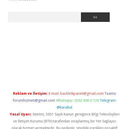
Arama
.org
Reklam ve İletişim:
E-mail:
backlinkpaneli@gmail.com
Teams:
forumhizmeti@gmail.com
Whatsapp: 0262 606 0 726
Telegram:
@karabul
Yasal Uyarı:
Sitemiz, 5651 Sayılı Kanun gereğince Bilgi Teknolojileri
ve İletişim Kurumu (BTK) tarafından onaylanmış bir Yer Sağlayıcı
olarak hizmet vermektedir. Bu nedenle, sitedeki içerikleri proaktif