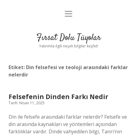
menüyü
Gizlilik Politikası
aç
Hakkımızda
Fırsat Dolu Tüyolar
Yasal Uyarı
Yatırımla ilgili neşeli bilgiler keşfet!
Etiket:
Din felsefesi ve teoloji arasındaki farklar
nelerdir
Felsefenin Dinden Farkı Nedir
Tarih: Nisan 11, 2025
Din ile felsefe arasındaki farklar nelerdir? Felsefe ve
din arasında kaynakları ve yöntemleri açısından
farklılıklar vardır. Dinde vahyedilen bilgi, Tanrı’nın