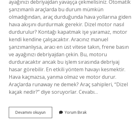
ayağınızı debriyajdan yavaşça çekmelisiniz. Otomatik
şanzımanlı araçlarda bu durum mümkün
olmadığından, araç durduğunda hava yollarına giden
hava akışını durdurmak gerekir. Dizel motor nasıl
durdurulur? Kontağı kapatmak işe yaramaz, motor
kendi kendine çalışacaktır. Aracınız manuel
şanzımanlıysa, aracı en üst vitese takın, frene basın
ve ayağınızı debriyajdan çekin. Bu, motoru
durduracaktır ancak bu işlem sırasında debriyaj
hasar görebilir. En etkili yöntem havayı kesmektir.
Hava kaçmazsa, yanma olmaz ve motor durur.
Araçlarda runaway ne demek? Araç sahipleri, “Dizel
kaçak nedir?” diye soruyorlar. Cevabı…
Ambeleye
Devamını okuyun
Yorum Bırak
Kalkan
Motor
Nasıl
Durdurulur