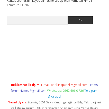
Kafkas cephesinin kaybedilmesine sebep olan komutan kimdir ?
Temmuz 23, 2026
Arama
.org
Reklam ve İletişim:
E-mail:
backlinkpaneli@gmail.com
Teams:
forumhizmeti@gmail.com
Whatsapp: 0262 606 0 726
Telegram:
@karabul
Yasal Uyarı:
Sitemiz, 5651 Sayılı Kanun gereğince Bilgi Teknolojileri
ve İletişim Kurumu (BTK) tarafından onaylanmış bir Yer Sağlayıcı