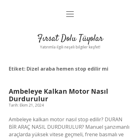
menüyü
Gizlilik Politikası
aç
Hakkımızda
Fırsat Dolu Tüyolar
Yasal Uyarı
Yatırımla ilgili neşeli bilgiler keşfet!
Etiket:
Dizel araba hemen stop edilir mi
Ambeleye Kalkan Motor Nasıl
Durdurulur
Tarih: Ekim 21, 2024
Ambeleye kalkan motor nasıl stop edilir? DURAN
BİR ARAÇ NASIL DURDURULUR? Manuel şanzımanlı
araçlarda yüksek vitese geçmeli, frene basmalı ve