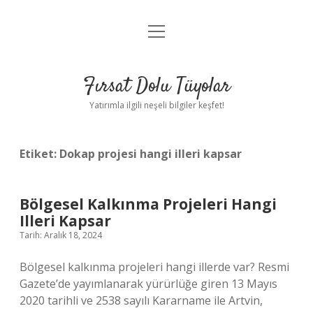
menüyü
Gizlilik Politikası
aç
Hakkımızda
Fırsat Dolu Tüyolar
Yasal Uyarı
Yatırımla ilgili neşeli bilgiler keşfet!
Etiket:
Dokap projesi hangi illeri kapsar
Bölgesel Kalkınma Projeleri Hangi
Illeri Kapsar
Tarih: Aralık 18, 2024
Bölgesel kalkınma projeleri hangi illerde var? Resmi
Gazete’de yayımlanarak yürürlüğe giren 13 Mayıs
2020 tarihli ve 2538 sayılı Kararname ile Artvin,