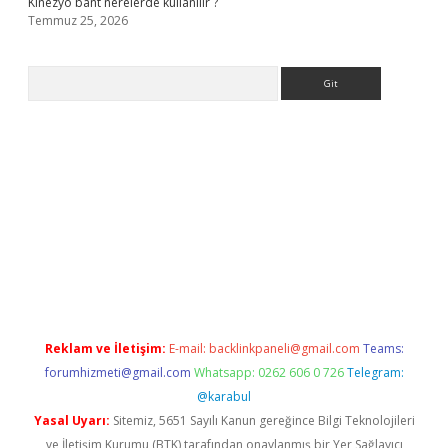
Kinezyo bant nerelerde kullanılır ?
Temmuz 25, 2026
Arama
.org
Reklam ve İletişim:
E-mail:
backlinkpaneli@gmail.com
Teams:
forumhizmeti@gmail.com
Whatsapp: 0262 606 0 726
Telegram:
@karabul
Yasal Uyarı:
Sitemiz, 5651 Sayılı Kanun gereğince Bilgi Teknolojileri
ve İletişim Kurumu (BTK) tarafından onaylanmış bir Yer Sağlayıcı