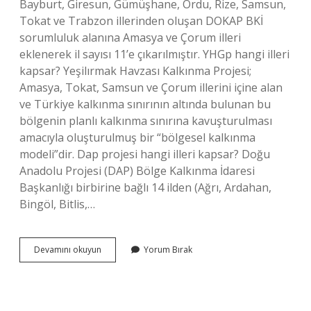
Bayburt, Giresun, Gümüşhane, Ordu, Rize, Samsun,
Tokat ve Trabzon illerinden oluşan DOKAP BKİ
sorumluluk alanına Amasya ve Çorum illeri
eklenerek il sayısı 11’e çıkarılmıştır. YHGp hangi illeri
kapsar? Yeşilırmak Havzası Kalkınma Projesi;
Amasya, Tokat, Samsun ve Çorum illerini içine alan
ve Türkiye kalkınma sınırının altında bulunan bu
bölgenin planlı kalkınma sınırına kavuşturulması
amacıyla oluşturulmuş bir “bölgesel kalkınma
modeli”dir. Dap projesi hangi illeri kapsar? Doğu
Anadolu Projesi (DAP) Bölge Kalkınma İdaresi
Başkanlığı birbirine bağlı 14 ilden (Ağrı, Ardahan,
Bingöl, Bitlis,…
Bölgesel
Devamını okuyun
Yorum Bırak
Kalkınma
Projeleri
Hangi
Illeri