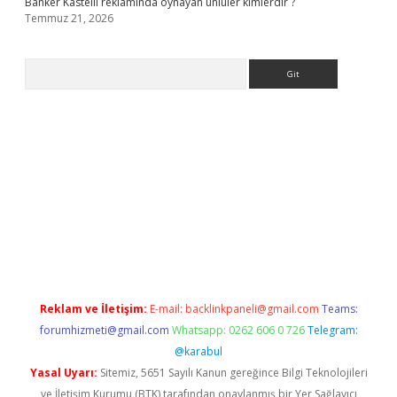
Banker Kastelli reklamında oynayan ünlüler kimlerdir ?
Temmuz 21, 2026
Arama
.org
Reklam ve İletişim:
E-mail:
backlinkpaneli@gmail.com
Teams:
forumhizmeti@gmail.com
Whatsapp: 0262 606 0 726
Telegram:
@karabul
Yasal Uyarı:
Sitemiz, 5651 Sayılı Kanun gereğince Bilgi Teknolojileri
ve İletişim Kurumu (BTK) tarafından onaylanmış bir Yer Sağlayıcı