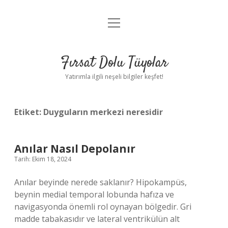
menüyü
Gizlilik Politikası
aç
Hakkımızda
Fırsat Dolu Tüyolar
Yasal Uyarı
Yatırımla ilgili neşeli bilgiler keşfet!
Etiket:
Duyguların merkezi neresidir
Anılar Nasıl Depolanır
Tarih: Ekim 18, 2024
Anılar beyinde nerede saklanır? Hipokampüs,
beynin medial temporal lobunda hafıza ve
navigasyonda önemli rol oynayan bölgedir. Gri
madde tabakasıdır ve lateral ventrikülün alt