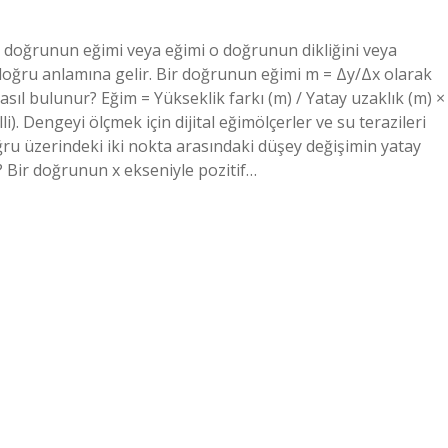
 doğrunun eğimi veya eğimi o doğrunun dikliğini veya
 doğru anlamına gelir. Bir doğrunun eğimi m = Δy/Δx olarak
nasıl bulunur? Eğim = Yükseklik farkı (m) / Yatay uzaklık (m) ×
). Dengeyi ölçmek için dijital eğimölçerler ve su terazileri
oğru üzerindeki iki nokta arasındaki düşey değişimin yatay
? Bir doğrunun x ekseniyle pozitif…