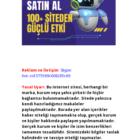
Reklam ve İletişim:
Skype:
live:.cid.575569c608265c69
Yasal Uyarı:
Bu internet sitesi, herhangi bir
marka, kurum veya şahıs şirketi ile hiçbir
bağlantısı bulunmamaktadır. Sitede yalnızca
kendi hazırladığımız makaleler
paylaşılmaktadır. Burada yer alan içerikler
haber niteliği taşımamakta olup, gerçek kurum
ve kişiler hakkında paylaşım yapılmamaktadır.
Gerçek kurum ve kişiler ile isim benzerlikleri
tamamen tesadüfidir. Sitemizdeki bilgiler taslak
halindedir ve tavsiye niteliği taşımazlar.