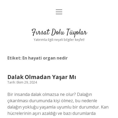
menüyü
Gizlilik Politikası
aç
Hakkımızda
Fırsat Dolu Tüyolar
Yasal Uyarı
Yatırımla ilgili neşeli bilgiler keşfet!
Etiket:
En hayati organ nedir
Dalak Olmadan Yaşar Mı
Tarih: Ekim 29, 2024
Bir insanda dalak olmazsa ne olur? Dalağın
çıkarılması durumunda kişi ölmez, bu nedenle
dalağın yokluğu yaşamla uyumlu bir durumdur. Kan
hücrelerinin aşırı azaldığı ve bazı durumlarda