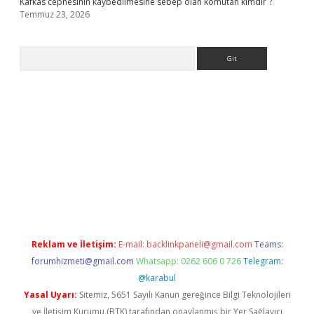
Kafkas cephesinin kaybedilmesine sebep olan komutan kimdir ?
Temmuz 23, 2026
Arama
.org
Reklam ve İletişim:
E-mail:
backlinkpaneli@gmail.com
Teams:
forumhizmeti@gmail.com
Whatsapp: 0262 606 0 726
Telegram:
@karabul
Yasal Uyarı:
Sitemiz, 5651 Sayılı Kanun gereğince Bilgi Teknolojileri
ve İletişim Kurumu (BTK) tarafından onaylanmış bir Yer Sağlayıcı