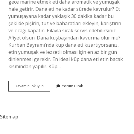
gece marine etmek eti daha aromatik ve yumuşak
hale getirir. Dana eti ne kadar sürede kavrulur? Et
yumuşayana kadar yaklaşık 30 dakika kadar bu
şekilde pişirin, tuz ve baharatları ekleyin, karıştırın
ve ocağı kapatın. Pilavla sıcak servis edebilirsiniz.
Afiyet olsun. Dana kuşbaşından kavurma olur mu?
Kurban Bayramı’nda küp dana eti kızartıyorsanız,
etin yumuşak ve lezzetli olması için en az bir gün
dinlenmesi gerekir. En ideal küp dana eti etin bacak
kısmından yapılır. Küp…
Dana
Devamını okuyun
Yorum Bırak
Etinden
Kavurma
Olur
Mu
Sitemap