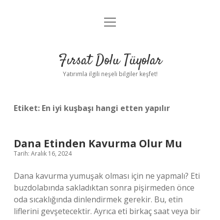
menüyü
Gizlilik Politikası
aç
Hakkımızda
Fırsat Dolu Tüyolar
Yasal Uyarı
Yatırımla ilgili neşeli bilgiler keşfet!
Etiket:
En iyi kuşbaşı hangi etten yapılır
Dana Etinden Kavurma Olur Mu
Tarih: Aralık 16, 2024
Dana kavurma yumuşak olması için ne yapmalı? Eti
buzdolabında sakladıktan sonra pişirmeden önce
oda sıcaklığında dinlendirmek gerekir. Bu, etin
liflerini gevşetecektir. Ayrıca eti birkaç saat veya bir