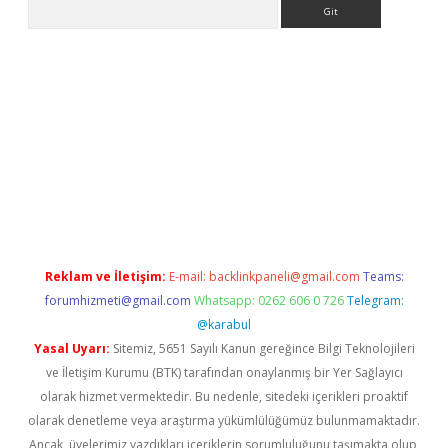
Arama
.org
Reklam ve İletişim:
E-mail:
backlinkpaneli@gmail.com
Teams:
forumhizmeti@gmail.com
Whatsapp: 0262 606 0 726
Telegram:
@karabul
Yasal Uyarı:
Sitemiz, 5651 Sayılı Kanun gereğince Bilgi Teknolojileri
ve İletişim Kurumu (BTK) tarafından onaylanmış bir Yer Sağlayıcı
olarak hizmet vermektedir. Bu nedenle, sitedeki içerikleri proaktif
olarak denetleme veya araştırma yükümlülüğümüz bulunmamaktadır.
Ancak, üyelerimiz yazdıkları içeriklerin sorumluluğunu taşımakta olup,