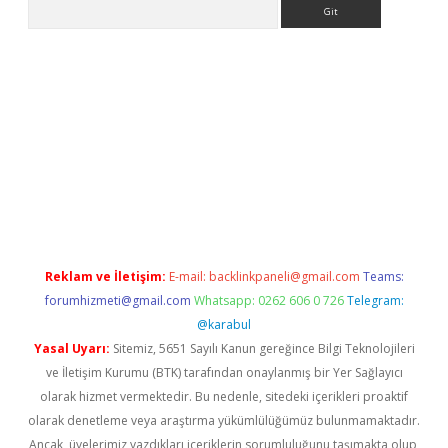
Arama
.org
Reklam ve İletişim:
E-mail:
backlinkpaneli@gmail.com
Teams:
forumhizmeti@gmail.com
Whatsapp: 0262 606 0 726
Telegram:
@karabul
Yasal Uyarı:
Sitemiz, 5651 Sayılı Kanun gereğince Bilgi Teknolojileri
ve İletişim Kurumu (BTK) tarafından onaylanmış bir Yer Sağlayıcı
olarak hizmet vermektedir. Bu nedenle, sitedeki içerikleri proaktif
olarak denetleme veya araştırma yükümlülüğümüz bulunmamaktadır.
Ancak, üyelerimiz yazdıkları içeriklerin sorumluluğunu taşımakta olup,