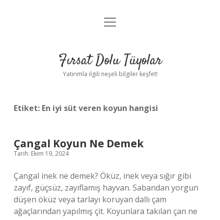
menüyü
Gizlilik Politikası
aç
Hakkımızda
Fırsat Dolu Tüyolar
Yasal Uyarı
Yatırımla ilgili neşeli bilgiler keşfet!
Etiket:
En iyi süt veren koyun hangisi
Çangal Koyun Ne Demek
Tarih: Ekim 19, 2024
Çangal inek ne demek? Öküz, inek veya sığır gibi
zayıf, güçsüz, zayıflamış hayvan. Sabandan yorgun
düşen öküz veya tarlayı koruyan dallı çam
ağaçlarından yapılmış çit. Koyunlara takılan çan ne