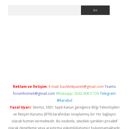
Arama
.org
Reklam ve İletişim:
E-mail:
backlinkpaneli@gmail.com
Teams:
forumhizmeti@gmail.com
Whatsapp: 0262 606 0 726
Telegram:
@karabul
Yasal Uyarı:
Sitemiz, 5651 Sayılı Kanun gereğince Bilgi Teknolojileri
ve İletişim Kurumu (BTK) tarafından onaylanmış bir Yer Sağlayıcı
olarak hizmet vermektedir. Bu nedenle, sitedeki içerikleri proaktif
olarak denetleme veya araştırma yükümlülüğümüz bulunmamaktadır.