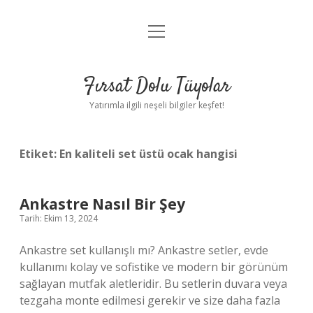
menüyü
Gizlilik Politikası
aç
Hakkımızda
Fırsat Dolu Tüyolar
Yasal Uyarı
Yatırımla ilgili neşeli bilgiler keşfet!
Etiket:
En kaliteli set üstü ocak hangisi
Ankastre Nasıl Bir Şey
Tarih: Ekim 13, 2024
Ankastre set kullanışlı mı? Ankastre setler, evde
kullanımı kolay ve sofistike ve modern bir görünüm
sağlayan mutfak aletleridir. Bu setlerin duvara veya
tezgaha monte edilmesi gerekir ve size daha fazla