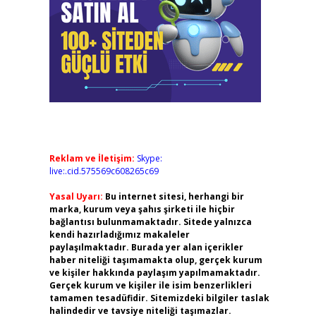
Reklam ve İletişim:
Skype:
live:.cid.575569c608265c69
Yasal Uyarı:
Bu internet sitesi, herhangi bir
marka, kurum veya şahıs şirketi ile hiçbir
bağlantısı bulunmamaktadır. Sitede yalnızca
kendi hazırladığımız makaleler
paylaşılmaktadır. Burada yer alan içerikler
haber niteliği taşımamakta olup, gerçek kurum
ve kişiler hakkında paylaşım yapılmamaktadır.
Gerçek kurum ve kişiler ile isim benzerlikleri
tamamen tesadüfidir. Sitemizdeki bilgiler taslak
halindedir ve tavsiye niteliği taşımazlar.