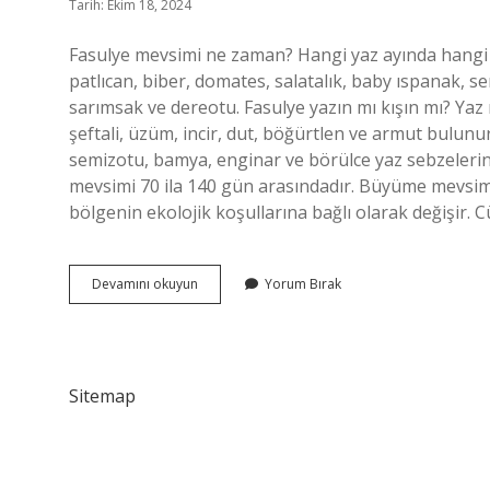
Tarih: Ekim 18, 2024
Fasulye mevsimi ne zaman? Hangi yaz ayında hangi 
patlıcan, biber, domates, salatalık, baby ıspanak, s
sarımsak ve dereotu. Fasulye yazın mı kışın mı? Yaz m
şeftali, üzüm, incir, dut, böğürtlen ve armut bulunur
semizotu, bamya, enginar ve börülce yaz sebzelerin
mevsimi 70 ila 140 gün arasındadır. Büyüme mevsim
bölgenin ekolojik koşullarına bağlı olarak değişir. 
Fasulye
Devamını okuyun
Yorum Bırak
Hangi
Mevsimde
Yetişir
Sitemap