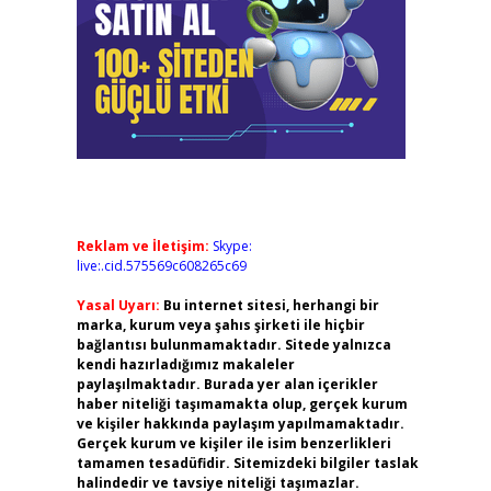
Reklam ve İletişim:
Skype:
live:.cid.575569c608265c69
Yasal Uyarı:
Bu internet sitesi, herhangi bir
marka, kurum veya şahıs şirketi ile hiçbir
bağlantısı bulunmamaktadır. Sitede yalnızca
kendi hazırladığımız makaleler
paylaşılmaktadır. Burada yer alan içerikler
haber niteliği taşımamakta olup, gerçek kurum
ve kişiler hakkında paylaşım yapılmamaktadır.
Gerçek kurum ve kişiler ile isim benzerlikleri
tamamen tesadüfidir. Sitemizdeki bilgiler taslak
halindedir ve tavsiye niteliği taşımazlar.