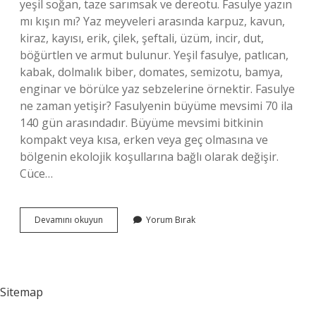
yeşil soğan, taze sarımsak ve dereotu. Fasulye yazın
mı kışın mı? Yaz meyveleri arasında karpuz, kavun,
kiraz, kayısı, erik, çilek, şeftali, üzüm, incir, dut,
böğürtlen ve armut bulunur. Yeşil fasulye, patlıcan,
kabak, dolmalık biber, domates, semizotu, bamya,
enginar ve börülce yaz sebzelerine örnektir. Fasulye
ne zaman yetişir? Fasulyenin büyüme mevsimi 70 ila
140 gün arasındadır. Büyüme mevsimi bitkinin
kompakt veya kısa, erken veya geç olmasına ve
bölgenin ekolojik koşullarına bağlı olarak değişir.
Cüce…
Fasulye
Devamını okuyun
Yorum Bırak
Hangi
Mevsimde
Yetişir
Sitemap