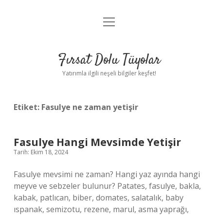
menüyü
Gizlilik Politikası
aç
Hakkımızda
Fırsat Dolu Tüyolar
Yasal Uyarı
Yatırımla ilgili neşeli bilgiler keşfet!
Etiket:
Fasulye ne zaman yetişir
Fasulye Hangi Mevsimde Yetişir
Tarih: Ekim 18, 2024
Fasulye mevsimi ne zaman? Hangi yaz ayında hangi
meyve ve sebzeler bulunur? Patates, fasulye, bakla,
kabak, patlıcan, biber, domates, salatalık, baby
ıspanak, semizotu, rezene, marul, asma yaprağı,