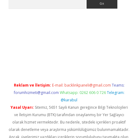
Arama
is.org
Reklam ve İletişim:
E-mail:
backlinkpaneli@gmail.com
Teams:
forumhizmeti@gmail.com
Whatsapp: 0262 606 0 726
Telegram:
@karabul
Yasal Uyarı:
Sitemiz, 5651 Sayılı Kanun gereğince Bilgi Teknolojileri
ve İletişim Kurumu (BTK) tarafından onaylanmış bir Yer Sağlayıcı
olarak hizmet vermektedir. Bu nedenle, sitedeki içerikleri proaktif
olarak denetleme veya araştırma yükümlülüğümüz bulunmamaktadır.
Ancak, üyelerimiz yazdıkları içeriklerin sorumluluğunu taşımakta olup,