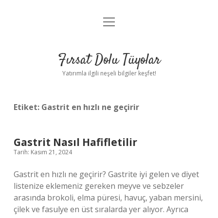
menüyü
Gizlilik Politikası
aç
Hakkımızda
Fırsat Dolu Tüyolar
Yasal Uyarı
Yatırımla ilgili neşeli bilgiler keşfet!
Etiket:
Gastrit en hızlı ne geçirir
Gastrit Nasıl Hafifletilir
Tarih: Kasım 21, 2024
Gastrit en hızlı ne geçirir? Gastrite iyi gelen ve diyet
listenize eklemeniz gereken meyve ve sebzeler
arasında brokoli, elma püresi, havuç, yaban mersini,
çilek ve fasulye en üst sıralarda yer alıyor. Ayrıca