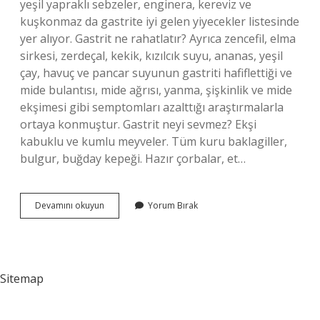
yeşil yapraklı sebzeler, enginera, kereviz ve
kuşkonmaz da gastrite iyi gelen yiyecekler listesinde
yer alıyor. Gastrit ne rahatlatır? Ayrıca zencefil, elma
sirkesi, zerdeçal, kekik, kızılcık suyu, ananas, yeşil
çay, havuç ve pancar suyunun gastriti hafiflettiği ve
mide bulantısı, mide ağrısı, yanma, şişkinlik ve mide
ekşimesi gibi semptomları azalttığı araştırmalarla
ortaya konmuştur. Gastrit neyi sevmez? Ekşi
kabuklu ve kumlu meyveler. Tüm kuru baklagiller,
bulgur, buğday kepeği. Hazır çorbalar, et…
Gastrit
Devamını okuyun
Yorum Bırak
Nasıl
Hafifletilir
Sitemap