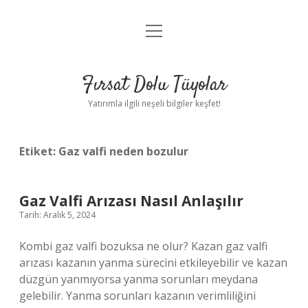
menüyü
Gizlilik Politikası
aç
Hakkımızda
Fırsat Dolu Tüyolar
Yasal Uyarı
Yatırımla ilgili neşeli bilgiler keşfet!
Etiket:
Gaz valfi neden bozulur
Gaz Valfi Arızası Nasıl Anlaşılır
Tarih: Aralık 5, 2024
Kombi gaz valfi bozuksa ne olur? Kazan gaz valfi
arızası kazanın yanma sürecini etkileyebilir ve kazan
düzgün yanmıyorsa yanma sorunları meydana
gelebilir. Yanma sorunları kazanın verimliliğini