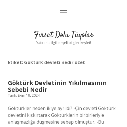
menüyü
Gizlilik Politikası
aç
Hakkımızda
Fırsat Dolu Tüyolar
Yasal Uyarı
Yatırımla ilgili neşeli bilgiler keşfet!
Etiket:
Göktürk devleti nedir özet
Göktürk Devletinin Yıkılmasının
Sebebi Nedir
Tarih: Ekim 19, 2024
Göktürkler neden ikiye ayrıldı? -Çin devleti Göktürk
devletini kışkırtarak Göktürklerin birbirleriyle
anlaşmazlığa düşmesine sebep olmuştur. -Bu