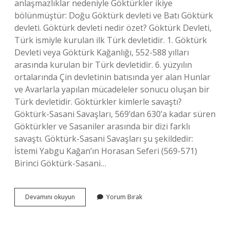
anlaşmazlıklar nedeniyle Göktürkler ikiye
bölünmüştür: Doğu Göktürk devleti ve Batı Göktürk
devleti. Göktürk devleti nedir özet? Göktürk Devleti,
Türk ismiyle kurulan ilk Türk devletidir. 1. Göktürk
Devleti veya Göktürk Kağanlığı, 552-588 yılları
arasında kurulan bir Türk devletidir. 6. yüzyılın
ortalarında Çin devletinin batısında yer alan Hunlar
ve Avarlarla yapılan mücadeleler sonucu oluşan bir
Türk devletidir. Göktürkler kimlerle savaştı?
Göktürk-Sasani Savaşları, 569’dan 630’a kadar süren
Göktürkler ve Sasaniler arasında bir dizi farklı
savaştı. Göktürk-Sasani Savaşları şu şekildedir:
İstemi Yabgu Kağan’ın Horasan Seferi (569-571)
Birinci Göktürk-Sasani…
Göktürk
Devamını okuyun
Yorum Bırak
Devletinin
Yıkılmasının
Sebebi