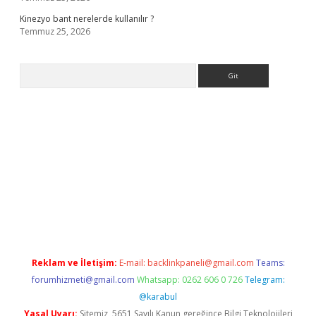
Kinezyo bant nerelerde kullanılır ?
Temmuz 25, 2026
Arama
.org
Reklam ve İletişim:
E-mail:
backlinkpaneli@gmail.com
Teams:
forumhizmeti@gmail.com
Whatsapp: 0262 606 0 726
Telegram:
@karabul
Yasal Uyarı:
Sitemiz, 5651 Sayılı Kanun gereğince Bilgi Teknolojileri