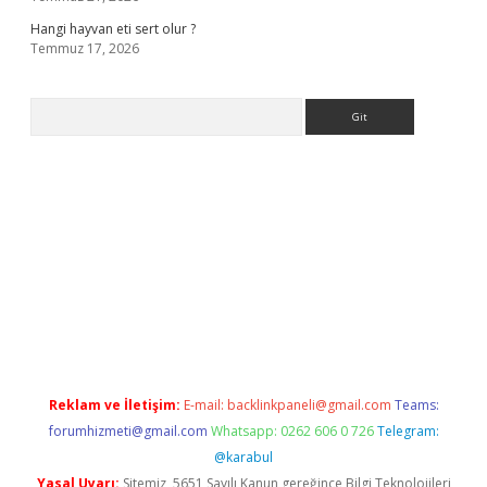
Hangi hayvan eti sert olur ?
Temmuz 17, 2026
Arama
.org
Reklam ve İletişim:
E-mail:
backlinkpaneli@gmail.com
Teams:
forumhizmeti@gmail.com
Whatsapp: 0262 606 0 726
Telegram:
@karabul
Yasal Uyarı:
Sitemiz, 5651 Sayılı Kanun gereğince Bilgi Teknolojileri