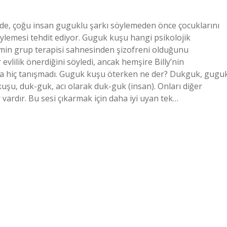
e, çoğu insan guguklu şarkı söylemeden önce çocuklarını
öylemesi tehdit ediyor. Guguk kuşu hangi psikolojik
 filmin grup terapisi sahnesinden şizofreni olduğunu
evlilik önerdiğini söyledi, ancak hemşire Billy’nin
nunla hiç tanışmadı. Guguk kuşu öterken ne der? Dukguk, gugu
uşu, duk-guk, acı olarak duk-guk (insan). Onları diğer
 vardır. Bu sesi çıkarmak için daha iyi uyan tek…