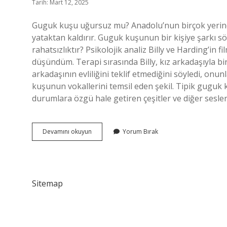
Tarih: Mart 12, 2025
Guguk kuşu uğursuz mu? Anadolu’nun birçok yerind
yataktan kaldırır. Guguk kuşunun bir kişiye şarkı s
rahatsızlıktır? Psikolojik analiz Billy ve Harding’in
düşündüm. Terapi sırasında Billy, kız arkadaşıyla bir 
arkadaşının evliliğini teklif etmediğini söyledi, o
kuşunun vokallerini temsil eden şekil. Tipik guguk k
durumlara özgü hale getiren çeşitler ve diğer sesler
Guguk
Devamını okuyun
Yorum Bırak
Kuşu
Tehlikeli
Midir
Sitemap