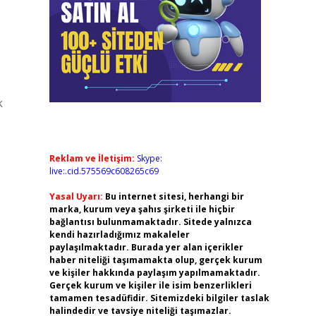
k
Reklam ve İletişim:
Skype:
live:.cid.575569c608265c69
Yasal Uyarı:
Bu internet sitesi, herhangi bir
marka, kurum veya şahıs şirketi ile hiçbir
bağlantısı bulunmamaktadır. Sitede yalnızca
kendi hazırladığımız makaleler
paylaşılmaktadır. Burada yer alan içerikler
haber niteliği taşımamakta olup, gerçek kurum
ve kişiler hakkında paylaşım yapılmamaktadır.
Gerçek kurum ve kişiler ile isim benzerlikleri
tamamen tesadüfidir. Sitemizdeki bilgiler taslak
halindedir ve tavsiye niteliği taşımazlar.