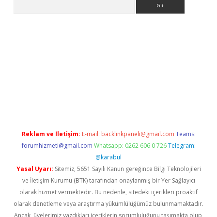
Arama
.org
Reklam ve İletişim:
E-mail:
backlinkpaneli@gmail.com
Teams:
forumhizmeti@gmail.com
Whatsapp: 0262 606 0 726
Telegram:
@karabul
Yasal Uyarı:
Sitemiz, 5651 Sayılı Kanun gereğince Bilgi Teknolojileri
ve İletişim Kurumu (BTK) tarafından onaylanmış bir Yer Sağlayıcı
olarak hizmet vermektedir. Bu nedenle, sitedeki içerikleri proaktif
olarak denetleme veya araştırma yükümlülüğümüz bulunmamaktadır.
Ancak, üyelerimiz yazdıkları içeriklerin sorumluluğunu taşımakta olup,