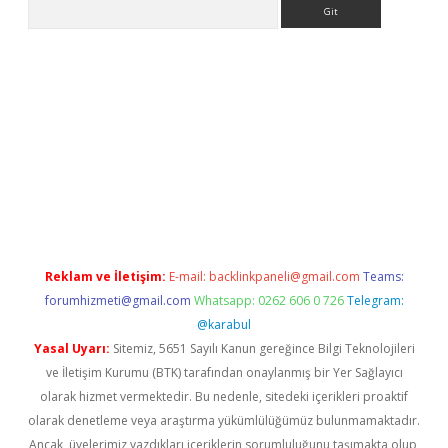
Arama
.org
Reklam ve İletişim:
E-mail:
backlinkpaneli@gmail.com
Teams:
forumhizmeti@gmail.com
Whatsapp: 0262 606 0 726
Telegram:
@karabul
Yasal Uyarı:
Sitemiz, 5651 Sayılı Kanun gereğince Bilgi Teknolojileri
ve İletişim Kurumu (BTK) tarafından onaylanmış bir Yer Sağlayıcı
olarak hizmet vermektedir. Bu nedenle, sitedeki içerikleri proaktif
olarak denetleme veya araştırma yükümlülüğümüz bulunmamaktadır.
Ancak, üyelerimiz yazdıkları içeriklerin sorumluluğunu taşımakta olup,