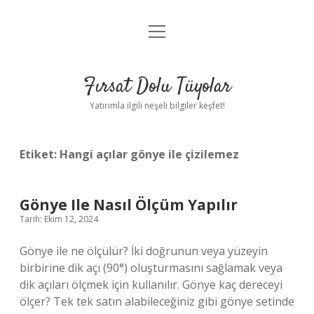
menüyü
Gizlilik Politikası
aç
Hakkımızda
Fırsat Dolu Tüyolar
Yasal Uyarı
Yatırımla ilgili neşeli bilgiler keşfet!
Etiket:
Hangi açılar gönye ile çizilemez
Gönye Ile Nasıl Ölçüm Yapılır
Tarih: Ekim 12, 2024
Gönye ile ne ölçülür? İki doğrunun veya yüzeyin
birbirine dik açı (90°) oluşturmasını sağlamak veya
dik açıları ölçmek için kullanılır. Gönye kaç dereceyi
ölçer? Tek tek satın alabileceğiniz gibi gönye setinde