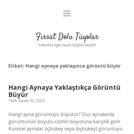
menüyü
Gizlilik Politikası
aç
Hakkımızda
Fırsat Dolu Tüyolar
Yasal Uyarı
Yatırımla ilgili neşeli bilgiler keşfet!
Etiket:
Hangi aynaya yaklaşınca görüntü büyür
Hangi Aynaya Yaklaştıkça Görüntü
Büyür
Tarih: Kasım 22, 2024
Hangi ayna görüntüyü büyütür? Düz aynalarda
görüntünün boyutu cismin boyutuna karşılık gelir.
Küresel aynalar (içbükey veya dışbükey) görüntüyü