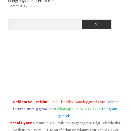
Hangi hayvan eti sert olur ?
Temmuz 17, 2026
Arama
.org
Reklam ve İletişim:
E-mail:
backlinkpaneli@gmail.com
Teams:
forumhizmeti@gmail.com
Whatsapp: 0262 606 0 726
Telegram:
@karabul
Yasal Uyarı:
Sitemiz, 5651 Sayılı Kanun gereğince Bilgi Teknolojileri
ve İletişim Kurumu (BTK) tarafından onaylanmış bir Yer Sağlayıcı