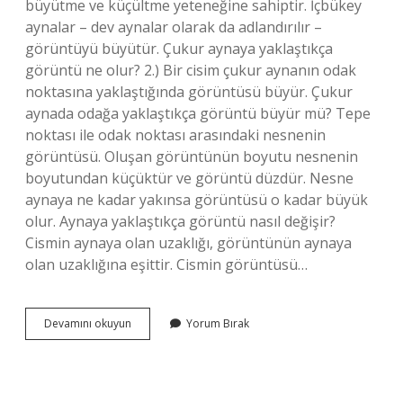
büyütme ve küçültme yeteneğine sahiptir. İçbükey
aynalar – dev aynalar olarak da adlandırılır –
görüntüyü büyütür. Çukur aynaya yaklaştıkça
görüntü ne olur? 2.) Bir cisim çukur aynanın odak
noktasına yaklaştığında görüntüsü büyür. Çukur
aynada odağa yaklaştıkça görüntü büyür mü? Tepe
noktası ile odak noktası arasındaki nesnenin
görüntüsü. Oluşan görüntünün boyutu nesnenin
boyutundan küçüktür ve görüntü düzdür. Nesne
aynaya ne kadar yakınsa görüntüsü o kadar büyük
olur. Aynaya yaklaştıkça görüntü nasıl değişir?
Cismin aynaya olan uzaklığı, görüntünün aynaya
olan uzaklığına eşittir. Cismin görüntüsü…
Hangi
Devamını okuyun
Yorum Bırak
Aynaya
Yaklaştıkça
Görüntü
Büyür