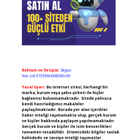
Reklam ve İletişim:
Skype:
live:.cid.575569c608265c69
Yasal Uyarı:
Bu internet sitesi, herhangi bir
marka, kurum veya şahıs şirketi ile hiçbir
bağlantısı bulunmamaktadır. Sitede yalnızca
kendi hazırladığımız makaleler
paylaşılmaktadır. Burada yer alan içerikler
haber niteliği taşımamakta olup, gerçek kurum
ve kişiler hakkında paylaşım yapılmamaktadır.
Gerçek kurum ve kişiler ile isim benzerlikleri
tamamen tesadüfidir. Sitemizdeki bilgiler taslak
halindedir ve tavsiye niteliği taşımazlar.