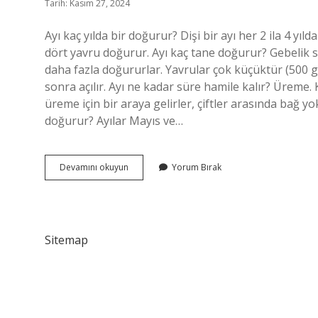
Tarih: Kasım 27, 2024
Ayı kaç yılda bir doğurur? Dişi bir ayı her 2 ila 4 yılda
dört yavru doğurur. Ayı kaç tane doğurur? Gebelik s
daha fazla doğururlar. Yavrular çok küçüktür (500 gr
sonra açılır. Ayı ne kadar süre hamile kalır? Üreme. K
üreme için bir araya gelirler, çiftler arasında bağ y
doğurur? Ayılar Mayıs ve…
Ayılar
Devamını okuyun
Yorum Bırak
Senede
Kaç
Kere
Doğurur
Sitemap