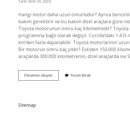
Tarih: Ekim 20, 2024
Hangi motor daha uzun ömürlüdür? Ayrıca benzinli 
bakım gerektirir ve bu bakım dizel araçlara göre 
Toyota motorunun ömrü kaç kilometredir? Toyota m
programına bağlı olarak değişir. Corolla’daki 1.4 D-
km’den fazla dayanabilir. Toyota motorlarının uzun
Bir motorun ömrü kaç yıldır? Eskiden 150.000 kilome
araçlarda 300.000 kilometrenin, dizel araçlarda ise
En
Devamını okuyun
Yorum Bırak
Uzun
Ömürlü
Motor
Hangisi
Sitemap