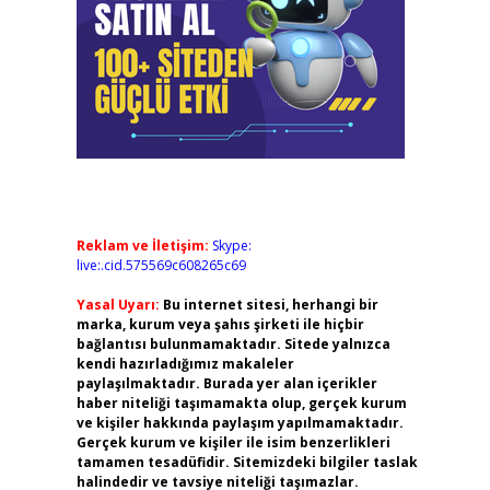
Reklam ve İletişim:
Skype:
live:.cid.575569c608265c69
Yasal Uyarı:
Bu internet sitesi, herhangi bir
marka, kurum veya şahıs şirketi ile hiçbir
bağlantısı bulunmamaktadır. Sitede yalnızca
kendi hazırladığımız makaleler
paylaşılmaktadır. Burada yer alan içerikler
haber niteliği taşımamakta olup, gerçek kurum
ve kişiler hakkında paylaşım yapılmamaktadır.
Gerçek kurum ve kişiler ile isim benzerlikleri
tamamen tesadüfidir. Sitemizdeki bilgiler taslak
halindedir ve tavsiye niteliği taşımazlar.