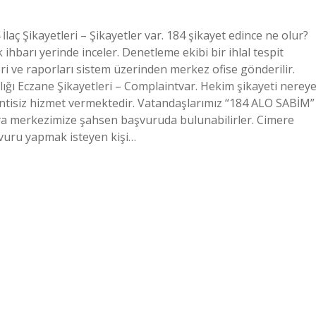
 İlaç Şikayetleri – Şikayetler var. 184 şikayet edince ne olur?
 ihbarı yerinde inceler. Denetleme ekibi bir ihlal tespit
ri ve raporları sistem üzerinden merkez ofise gönderilir.
lığı Eczane Şikayetleri – Complaintvar. Hekim şikayeti nerey
sintisiz hizmet vermektedir. Vatandaşlarımız “184 ALO SABİM”
 veya merkezimize şahsen başvuruda bulunabilirler. Cimere
şvuru yapmak isteyen kişi…