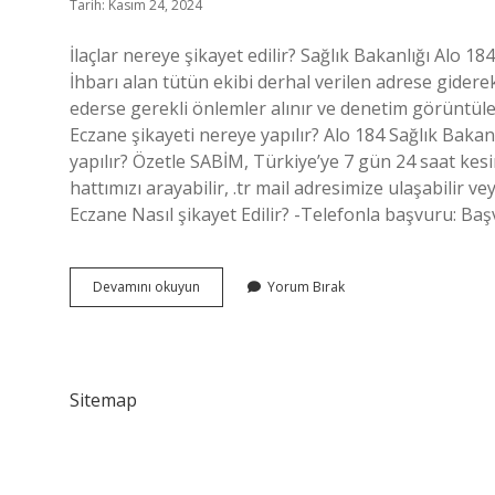
Tarih: Kasım 24, 2024
İlaçlar nereye şikayet edilir? Sağlık Bakanlığı Alo 184
İhbarı alan tütün ekibi derhal verilen adrese giderek
ederse gerekli önlemler alınır ve denetim görüntüle
Eczane şikayeti nereye yapılır? Alo 184 Sağlık Bakan
yapılır? Özetle SABİM, Türkiye’ye 7 gün 24 saat ke
hattımızı arayabilir, .tr mail adresimize ulaşabilir
Eczane Nasıl şikayet Edilir? -Telefonla başvuru: Ba
İLaç
Devamını okuyun
Yorum Bırak
Şikayetleri
Nereye
Yapılır
Sitemap