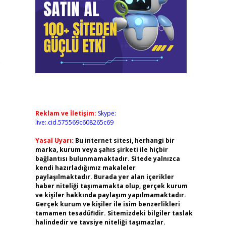
e
Reklam ve İletişim:
Skype:
live:.cid.575569c608265c69
Yasal Uyarı:
Bu internet sitesi, herhangi bir
marka, kurum veya şahıs şirketi ile hiçbir
bağlantısı bulunmamaktadır. Sitede yalnızca
kendi hazırladığımız makaleler
paylaşılmaktadır. Burada yer alan içerikler
haber niteliği taşımamakta olup, gerçek kurum
ve kişiler hakkında paylaşım yapılmamaktadır.
Gerçek kurum ve kişiler ile isim benzerlikleri
tamamen tesadüfidir. Sitemizdeki bilgiler taslak
halindedir ve tavsiye niteliği taşımazlar.