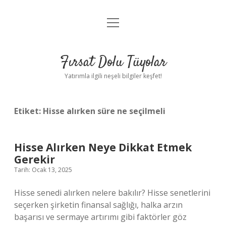
menüyü
Gizlilik Politikası
aç
Hakkımızda
Fırsat Dolu Tüyolar
Yasal Uyarı
Yatırımla ilgili neşeli bilgiler keşfet!
Etiket:
Hisse alırken süre ne seçilmeli
Hisse Alırken Neye Dikkat Etmek
Gerekir
Tarih: Ocak 13, 2025
Hisse senedi alırken nelere bakılır? Hisse senetlerini
seçerken şirketin finansal sağlığı, halka arzın
başarısı ve sermaye artırımı gibi faktörler göz