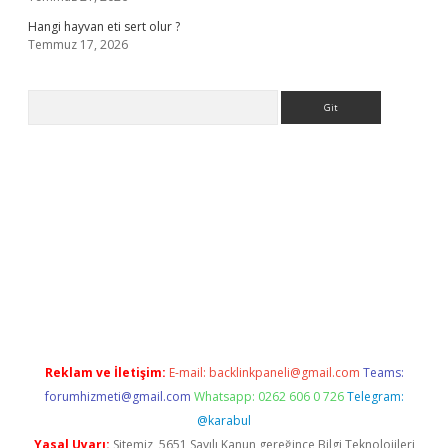
Hangi hayvan eti sert olur ?
Temmuz 17, 2026
Arama
.org
Reklam ve İletişim:
E-mail:
backlinkpaneli@gmail.com
Teams:
forumhizmeti@gmail.com
Whatsapp: 0262 606 0 726
Telegram:
@karabul
Yasal Uyarı:
Sitemiz, 5651 Sayılı Kanun gereğince Bilgi Teknolojileri