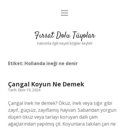
menüyü
Gizlilik Politikası
aç
Hakkımızda
Fırsat Dolu Tüyolar
Yasal Uyarı
Yatırımla ilgili neşeli bilgiler keşfet!
Etiket:
Hollanda ineği ne denir
Çangal Koyun Ne Demek
Tarih: Ekim 19, 2024
Çangal inek ne demek? Öküz, inek veya sığır gibi
zayıf, güçsüz, zayıflamış hayvan. Sabandan yorgun
düşen öküz veya tarlayı koruyan dallı çam
ağaçlarından yapılmış çit. Koyunlara takılan çan ne