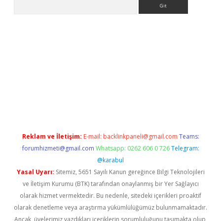
Arama
.org
Reklam ve İletişim:
E-mail:
backlinkpaneli@gmail.com
Teams:
forumhizmeti@gmail.com
Whatsapp: 0262 606 0 726
Telegram:
@karabul
Yasal Uyarı:
Sitemiz, 5651 Sayılı Kanun gereğince Bilgi Teknolojileri
ve İletişim Kurumu (BTK) tarafından onaylanmış bir Yer Sağlayıcı
olarak hizmet vermektedir. Bu nedenle, sitedeki içerikleri proaktif
olarak denetleme veya araştırma yükümlülüğümüz bulunmamaktadır.
Ancak, üyelerimiz yazdıkları içeriklerin sorumluluğunu taşımakta olup,