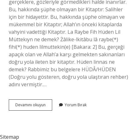
gerçeklere, gözleriyle görmedikleri halde inanırlar.
Bu, hakkında şüphe olmayan bir Kitaptır: Salihler
için bir hidayettir. Bu, hakkında şüphe olmayan ve
mükemmel bir Kitaptır; Allah’ın önceki kitaplarda
vahyini vadettiği Kitaptır. La Raybe Fih Hüden Lil
Müttekıyn ne demek? Żâlike-lkitâbu lâ raybe(*)
fihi(*) huden lilmuttekin(e) [Bakara: 2] Bu, gerçeği
apaçık olan ve Allah’a karşı gelmekten sakınanları
doğru yola ileten bir kitaptır. Hüden linnas ne
demek? Rabbimiz bu belgelere HÜDÂ/HÜDEN
(Doğru yolu gösteren, doğru yola ulaştıran rehber)
adını vermiştir.…
Hüden
Devamını okuyun
Yorum Bırak
Lil
Muttakin
Ne
Demek
Sitemap