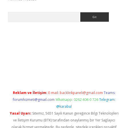
Arama
.org
Reklam ve İletişim:
E-mail:
backlinkpaneli@gmail.com
Teams:
forumhizmeti@gmail.com
Whatsapp: 0262 606 0 726
Telegram:
@karabul
Yasal Uyarı:
Sitemiz, 5651 Sayılı Kanun gereğince Bilgi Teknolojileri
ve İletişim Kurumu (BTK) tarafından onaylanmış bir Yer Sağlayıcı
olarak hizmet vermektedir. Bu nedenle, sitedeki içerikleri proaktif