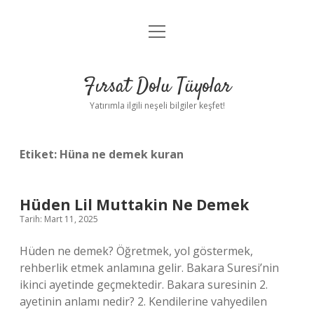
menüyü
Gizlilik Politikası
aç
Hakkımızda
Fırsat Dolu Tüyolar
Yasal Uyarı
Yatırımla ilgili neşeli bilgiler keşfet!
Etiket:
Hüna ne demek kuran
Hüden Lil Muttakin Ne Demek
Tarih: Mart 11, 2025
Hüden ne demek? Öğretmek, yol göstermek,
rehberlik etmek anlamına gelir. Bakara Suresi’nin
ikinci ayetinde geçmektedir. Bakara suresinin 2.
ayetinin anlamı nedir? 2. Kendilerine vahyedilen