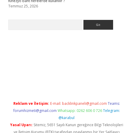
Kinezyo bant nerelerde kullanılır ?
Temmuz 25, 2026
Arama
.org
Reklam ve İletişim:
E-mail:
backlinkpaneli@gmail.com
Teams:
forumhizmeti@gmail.com
Whatsapp: 0262 606 0 726
Telegram:
@karabul
Yasal Uyarı:
Sitemiz, 5651 Sayılı Kanun gereğince Bilgi Teknolojileri
ve İletişim Kurumu (BTK) tarafından onaylanmış bir Yer Sağlayıcı