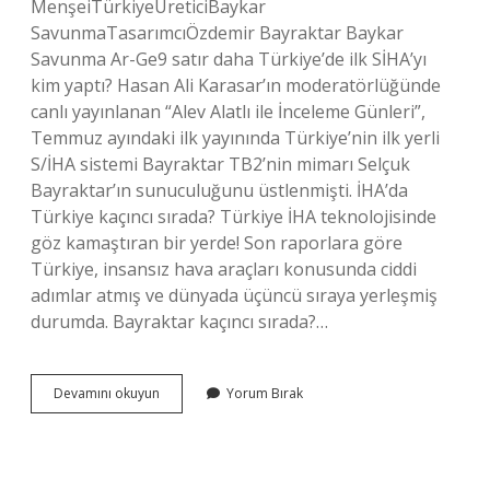
MenşeiTürkiyeÜreticiBaykar
SavunmaTasarımcıÖzdemir Bayraktar Baykar
Savunma Ar-Ge9 satır daha Türkiye’de ilk SİHA’yı
kim yaptı? Hasan Ali Karasar’ın moderatörlüğünde
canlı yayınlanan “Alev Alatlı ile İnceleme Günleri”,
Temmuz ayındaki ilk yayınında Türkiye’nin ilk yerli
S/İHA sistemi Bayraktar TB2’nin mimarı Selçuk
Bayraktar’ın sunuculuğunu üstlenmişti. İHA’da
Türkiye kaçıncı sırada? Türkiye İHA teknolojisinde
göz kamaştıran bir yerde! Son raporlara göre
Türkiye, insansız hava araçları konusunda ciddi
adımlar atmış ve dünyada üçüncü sıraya yerleşmiş
durumda. Bayraktar kaçıncı sırada?…
En
Devamını okuyun
Yorum Bırak
Iyi
Siha
Kimin