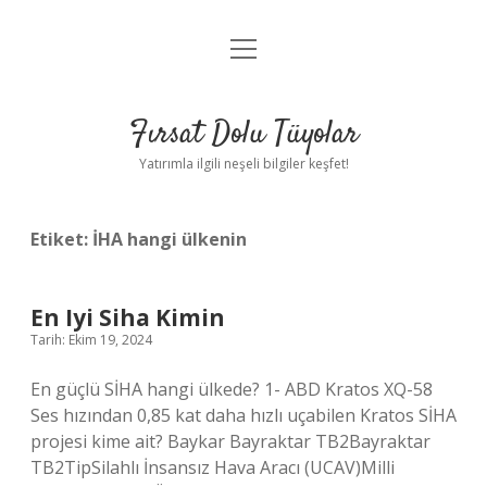
menüyü
Gizlilik Politikası
aç
Hakkımızda
Fırsat Dolu Tüyolar
Yasal Uyarı
Yatırımla ilgili neşeli bilgiler keşfet!
Etiket:
İHA hangi ülkenin
En Iyi Siha Kimin
Tarih: Ekim 19, 2024
En güçlü SİHA hangi ülkede? 1- ABD Kratos XQ-58
Ses hızından 0,85 kat daha hızlı uçabilen Kratos SİHA
projesi kime ait? Baykar Bayraktar TB2Bayraktar
TB2TipSilahlı İnsansız Hava Aracı (UCAV)Milli