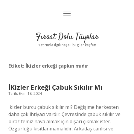
menüyü
Gizlilik Politikası
aç
Hakkımızda
Fırsat Dolu Tüyolar
Yasal Uyarı
Yatırımla ilgili neşeli bilgiler keşfet!
Etiket:
İkizler erkeği çapkın mıdır
İKizler Erkeği Çabuk Sıkılır Mı
Tarih: Ekim 18, 2024
İkizler burcu çabuk sıkılır mı? Değişime herkesten
daha çok ihtiyacı vardır. Çevresinde çabuk sıkılır ve
biraz temiz hava almak için dışarı çıkmak ister.
Özgürlüğü kısıtlanmamalıdır. Arkadaş canlısı ve