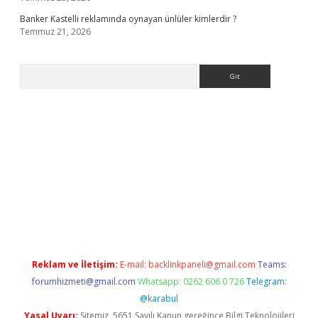
Banker Kastelli reklamında oynayan ünlüler kimlerdir ?
Temmuz 21, 2026
Arama
.org
Reklam ve İletişim:
E-mail:
backlinkpaneli@gmail.com
Teams:
forumhizmeti@gmail.com
Whatsapp: 0262 606 0 726
Telegram:
@karabul
Yasal Uyarı:
Sitemiz, 5651 Sayılı Kanun gereğince Bilgi Teknolojileri