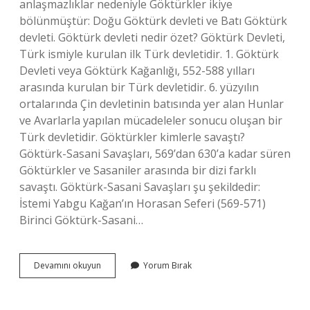
anlaşmazlıklar nedeniyle Göktürkler ikiye
bölünmüştür: Doğu Göktürk devleti ve Batı Göktürk
devleti. Göktürk devleti nedir özet? Göktürk Devleti,
Türk ismiyle kurulan ilk Türk devletidir. 1. Göktürk
Devleti veya Göktürk Kağanlığı, 552-588 yılları
arasında kurulan bir Türk devletidir. 6. yüzyılın
ortalarında Çin devletinin batısında yer alan Hunlar
ve Avarlarla yapılan mücadeleler sonucu oluşan bir
Türk devletidir. Göktürkler kimlerle savaştı?
Göktürk-Sasani Savaşları, 569’dan 630’a kadar süren
Göktürkler ve Sasaniler arasında bir dizi farklı
savaştı. Göktürk-Sasani Savaşları şu şekildedir:
İstemi Yabgu Kağan’ın Horasan Seferi (569-571)
Birinci Göktürk-Sasani…
Göktürk
Devamını okuyun
Yorum Bırak
Devletinin
Yıkılmasının
Sebebi