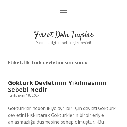
menüyü
Gizlilik Politikası
aç
Hakkımızda
Fırsat Dolu Tüyolar
Yasal Uyarı
Yatırımla ilgili neşeli bilgiler keşfet!
Etiket:
İlk Türk devletini kim kurdu
Göktürk Devletinin Yıkılmasının
Sebebi Nedir
Tarih: Ekim 19, 2024
Göktürkler neden ikiye ayrıldı? -Çin devleti Göktürk
devletini kışkırtarak Göktürklerin birbirleriyle
anlaşmazlığa düşmesine sebep olmuştur. -Bu