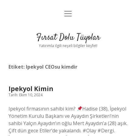
menüyü
Gizlilik Politikası
aç
Hakkımızda
Fırsat Dolu Tüyolar
Yasal Uyarı
Yatırımla ilgili neşeli bilgiler keşfet!
Etiket:
Ipekyol CEOsu kimdir
Ipekyol Kimin
Tarih: Ekim 10, 2024
Ipekyol firmasının sahibi kim?
Hadise (38), İpekyol
Yönetim Kurulu Başkanı ve Ayaydın Şirketleri’nin
sahibi Yalçın Ayaydın’ın oğlu Mert Ayaydın’a (28) aşık.
Çift dün gece Etiler’de yakalandı. #Olay #Dergi.