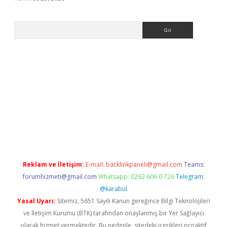
Arama
.org
Reklam ve İletişim:
E-mail:
backlinkpaneli@gmail.com
Teams:
forumhizmeti@gmail.com
Whatsapp: 0262 606 0 726
Telegram:
@karabul
Yasal Uyarı:
Sitemiz, 5651 Sayılı Kanun gereğince Bilgi Teknolojileri
ve İletişim Kurumu (BTK) tarafından onaylanmış bir Yer Sağlayıcı
olarak hizmet vermektedir. Bu nedenle, sitedeki içerikleri proaktif