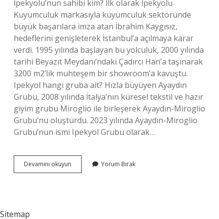
İpekyolu’nun sahibi kim? İlk olarak İpekyolu
Kuyumculuk markasıyla kuyumculuk sektöründe
büyük başarılara imza atan İbrahim Kaygısız,
hedeflerini genişleterek İstanbul’a açılmaya karar
verdi. 1995 yılında başlayan bu yolculuk, 2000 yılında
tarihi Beyazıt Meydanı’ndaki Çadırcı Han’a taşınarak
3200 m2’lik muhteşem bir showroom’a kavuştu.
Ipekyol hangi gruba ait? Hızla büyüyen Ayaydın
Grubu, 2008 yılında İtalya’nın küresel tekstil ve hazır
giyim grubu Miroglio ile birleşerek Ayaydın-Miroglio
Grubu’nu oluşturdu. 2023 yılında Ayaydın-Miroglio
Grubu’nun ismi Ipekyol Grubu olarak…
Ipekyol
Devamını okuyun
Yorum Bırak
Kimin
Sitemap