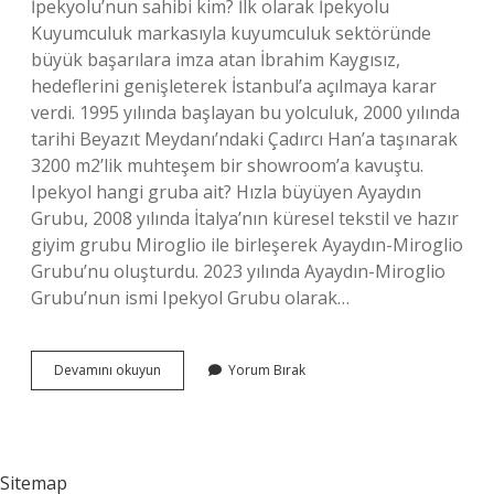
İpekyolu’nun sahibi kim? İlk olarak İpekyolu
Kuyumculuk markasıyla kuyumculuk sektöründe
büyük başarılara imza atan İbrahim Kaygısız,
hedeflerini genişleterek İstanbul’a açılmaya karar
verdi. 1995 yılında başlayan bu yolculuk, 2000 yılında
tarihi Beyazıt Meydanı’ndaki Çadırcı Han’a taşınarak
3200 m2’lik muhteşem bir showroom’a kavuştu.
Ipekyol hangi gruba ait? Hızla büyüyen Ayaydın
Grubu, 2008 yılında İtalya’nın küresel tekstil ve hazır
giyim grubu Miroglio ile birleşerek Ayaydın-Miroglio
Grubu’nu oluşturdu. 2023 yılında Ayaydın-Miroglio
Grubu’nun ismi Ipekyol Grubu olarak…
Ipekyol
Devamını okuyun
Yorum Bırak
Kimin
Sitemap