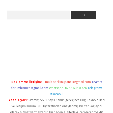
Arama
org
Reklam ve İletişim:
E-mail:
backlinkpaneli@gmail.com
Teams:
forumhizmeti@gmail.com
Whatsapp: 0262 606 0 726
Telegram:
@karabul
Yasal Uyarı:
Sitemiz, 5651 Sayılı Kanun gereğince Bilgi Teknolojileri
ve İletişim Kurumu (BTK) tarafından onaylanmış bir Yer Sağlayıcı
olarak hizmet vermektedir. Bu nedenle, sitedeki içerikleri proaktif