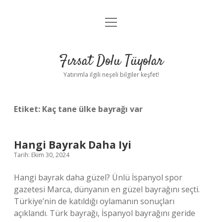
menüyü
Gizlilik Politikası
aç
Hakkımızda
Fırsat Dolu Tüyolar
Yasal Uyarı
Yatırımla ilgili neşeli bilgiler keşfet!
Etiket:
Kaç tane ülke bayrağı var
Hangi Bayrak Daha Iyi
Tarih: Ekim 30, 2024
Hangi bayrak daha güzel? Ünlü İspanyol spor
gazetesi Marca, dünyanın en güzel bayrağını seçti.
Türkiye’nin de katıldığı oylamanın sonuçları
açıklandı. Türk bayrağı, İspanyol bayrağını geride