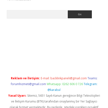
Arama
tgiris.org
Reklam ve İletişim:
E-mail:
backlinkpaneli@gmail.com
Teams:
forumhizmeti@gmail.com
Whatsapp: 0262 606 0 726
Telegram:
@karabul
Yasal Uyarı:
Sitemiz, 5651 Sayılı Kanun gereğince Bilgi Teknolojileri
ve İletişim Kurumu (BTK) tarafından onaylanmış bir Yer Sağlayıcı
olarak hizmet vermektedir. Bu nedenle, sitedeki içerikleri proaktif