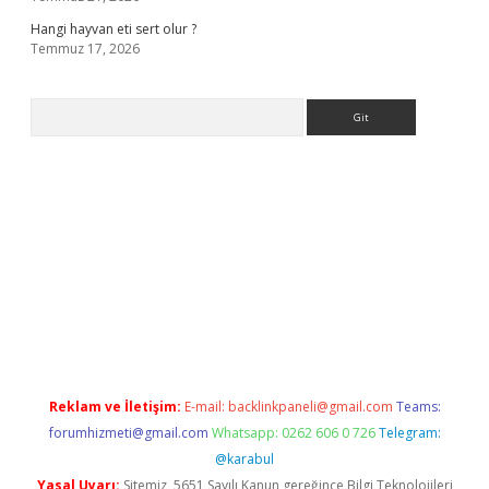
Hangi hayvan eti sert olur ?
Temmuz 17, 2026
Arama
.org
Reklam ve İletişim:
E-mail:
backlinkpaneli@gmail.com
Teams:
forumhizmeti@gmail.com
Whatsapp: 0262 606 0 726
Telegram:
@karabul
Yasal Uyarı:
Sitemiz, 5651 Sayılı Kanun gereğince Bilgi Teknolojileri