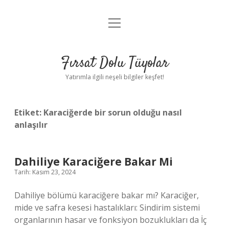
menüyü
Gizlilik Politikası
aç
Hakkımızda
Fırsat Dolu Tüyolar
Yasal Uyarı
Yatırımla ilgili neşeli bilgiler keşfet!
Etiket:
Karaciğerde bir sorun olduğu nasıl
anlaşılır
Dahiliye Karaciğere Bakar Mi
Tarih: Kasım 23, 2024
Dahiliye bölümü karaciğere bakar mı? Karaciğer,
mide ve safra kesesi hastalıkları: Sindirim sistemi
organlarının hasar ve fonksiyon bozuklukları da İç