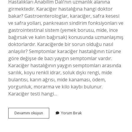
Hastalıkları Anabilim Dalı’nın uzmanlık alanına
girmektedir. Karaciğer hastalığına hangi doktor
bakar? Gastroenterologlar, karaciğer, safra kesesi
ve safra yolları, pankreasın sindirim fonksiyonları ve
gastrointestinal sistem (yemek borusu, mide, ince
bağırsak ve kalın bağırsak) konusunda uzmanlaşmış
doktorlardır. Karaciğerde bir sorun olduğu nasıl
anlaşılır? Semptomlar karaciğer hastalığının türüne
göre değişse de bazı yaygın semptomlar vardır.
Karaciğer hastalığının yaygın semptomları arasında
sarılık, koyu renkli idrar, soluk dışkı rengi, mide
bulantısı, karın ağrısı, mide kanaması, ödem,
yorgunluk, morarma ve kilo kaybı bulunur.
Karaciğer testi hangi…
Dahiliye
Devamını okuyun
Yorum Bırak
Karaciğere
Bakar
Mi