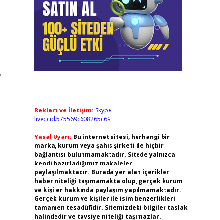
e
,
Reklam ve İletişim:
Skype:
live:.cid.575569c608265c69
Yasal Uyarı:
Bu internet sitesi, herhangi bir
marka, kurum veya şahıs şirketi ile hiçbir
bağlantısı bulunmamaktadır. Sitede yalnızca
kendi hazırladığımız makaleler
paylaşılmaktadır. Burada yer alan içerikler
haber niteliği taşımamakta olup, gerçek kurum
ve kişiler hakkında paylaşım yapılmamaktadır.
Gerçek kurum ve kişiler ile isim benzerlikleri
tamamen tesadüfidir. Sitemizdeki bilgiler taslak
halindedir ve tavsiye niteliği taşımazlar.