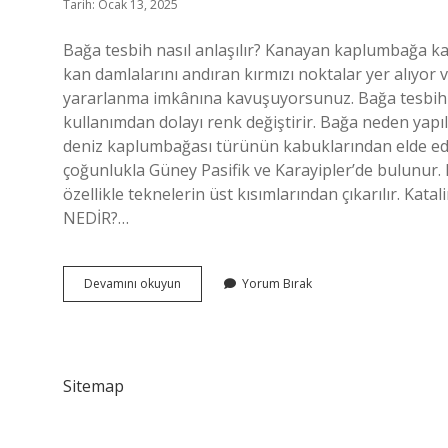
Tarih: Ocak 13, 2025
Bağa tesbih nasıl anlaşılır? Kanayan kaplumbağa k
kan damlalarını andıran kırmızı noktalar yer alıyor
yararlanma imkânına kavuşuyorsunuz. Bağa tesbih r
kullanımdan dolayı renk değiştirir. Bağa neden yap
deniz kaplumbağası türünün kabuklarından elde edili
çoğunlukla Güney Pasifik ve Karayipler’de bulunur.
özellikle teknelerin üst kısımlarından çıkarılır. 
NEDİR?…
Tesbihte
Devamını okuyun
Yorum Bırak
Bağa
Ne
Demek
Sitemap