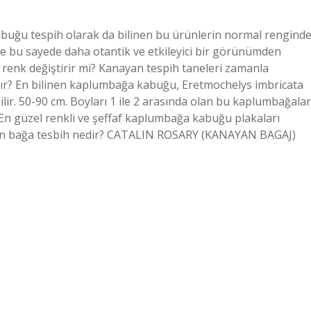
abuğu tespih olarak da bilinen bu ürünlerin normal rengind
 ve bu sayede daha otantik ve etkileyici bir görünümden
enk değiştirir mi? Kanayan tespih taneleri zamanla
ılır? En bilinen kaplumbağa kabuğu, Eretmochelys imbricata
r. 50-90 cm. Boyları 1 ile 2 arasında olan bu kaplumbağalar
 En güzel renkli ve şeffaf kaplumbağa kabuğu plakaları
Katalin bağa tesbih nedir? CATALIN ROSARY (KANAYAN BAGAJ)