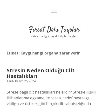
menüyü
Gizlilik Politikası
aç
Hakkımızda
Fırsat Dolu Tüyolar
Yasal Uyarı
Yatırımla ilgili neşeli bilgiler keşfet!
Etiket:
Kaygı hangi organa zarar verir
Stresin Neden Olduğu Cilt
Hastalıkları
Tarih: Kasım 26, 2024
Strese bağlı cilt hastalıkları nelerdir? Stresle ilişkili
iltihaplanma egzama, rozasea, sedef hastalığı,
vitiligo ve ürtiker gibi birçok cilt rahatsızlığında