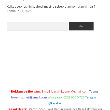
Kafkas cephesinin kaybedilmesine sebep olan komutan kimdir ?
Temmuz 23, 2026
Arama
.org
Reklam ve İletişim:
E-mail:
backlinkpaneli@gmail.com
Teams:
forumhizmeti@gmail.com
Whatsapp: 0262 606 0 726
Telegram:
@karabul
Yasal Uyarı:
Sitemiz, 5651 Sayılı Kanun gereğince Bilgi Teknolojileri