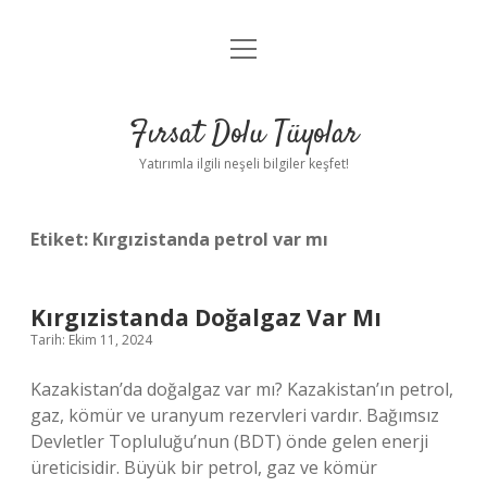
menüyü
Gizlilik Politikası
aç
Hakkımızda
Fırsat Dolu Tüyolar
Yasal Uyarı
Yatırımla ilgili neşeli bilgiler keşfet!
Etiket:
Kırgızistanda petrol var mı
Kırgızistanda Doğalgaz Var Mı
Tarih: Ekim 11, 2024
Kazakistan’da doğalgaz var mı? Kazakistan’ın petrol,
gaz, kömür ve uranyum rezervleri vardır. Bağımsız
Devletler Topluluğu’nun (BDT) önde gelen enerji
üreticisidir. Büyük bir petrol, gaz ve kömür