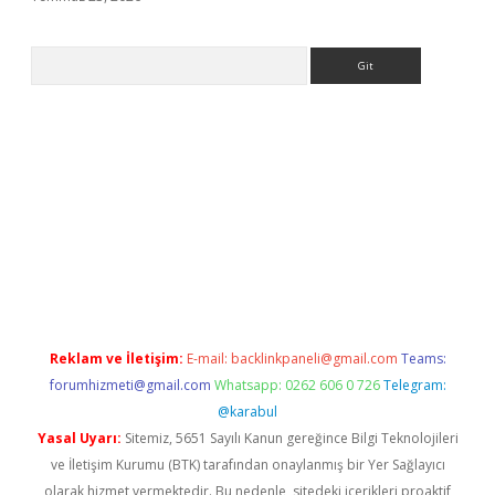
Arama
.org
Reklam ve İletişim:
E-mail:
backlinkpaneli@gmail.com
Teams:
forumhizmeti@gmail.com
Whatsapp: 0262 606 0 726
Telegram:
@karabul
Yasal Uyarı:
Sitemiz, 5651 Sayılı Kanun gereğince Bilgi Teknolojileri
ve İletişim Kurumu (BTK) tarafından onaylanmış bir Yer Sağlayıcı
olarak hizmet vermektedir. Bu nedenle, sitedeki içerikleri proaktif