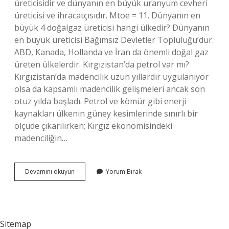
üreticisidir ve dünyanın en büyük uranyum cevheri
üreticisi ve ihracatçısıdır. Mtoe = 11. Dünyanın en
büyük 4 doğalgaz üreticisi hangi ülkedir? Dünyanın
en büyük üreticisi Bağımsız Devletler Topluluğu’dur.
ABD, Kanada, Hollanda ve İran da önemli doğal gaz
üreten ülkelerdir. Kırgızistan’da petrol var mı?
Kırgızistan’da madencilik uzun yıllardır uygulanıyor
olsa da kapsamlı madencilik gelişmeleri ancak son
otuz yılda başladı. Petrol ve kömür gibi enerji
kaynakları ülkenin güney kesimlerinde sınırlı bir
ölçüde çıkarılırken; Kırgız ekonomisindeki
madenciliğin…
Kırgızistanda
Devamını okuyun
Yorum Bırak
Doğalgaz
Var
Mı
Sitemap