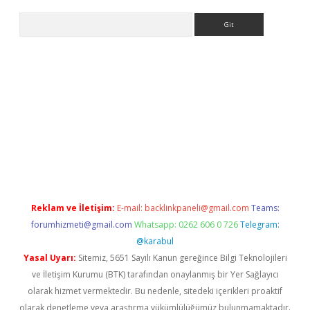
Arama
etgiris.org
Reklam ve İletişim:
E-mail:
backlinkpaneli@gmail.com
Teams:
forumhizmeti@gmail.com
Whatsapp: 0262 606 0 726
Telegram:
@karabul
Yasal Uyarı:
Sitemiz, 5651 Sayılı Kanun gereğince Bilgi Teknolojileri
ve İletişim Kurumu (BTK) tarafından onaylanmış bir Yer Sağlayıcı
olarak hizmet vermektedir. Bu nedenle, sitedeki içerikleri proaktif
olarak denetleme veya araştırma yükümlülüğümüz bulunmamaktadır.