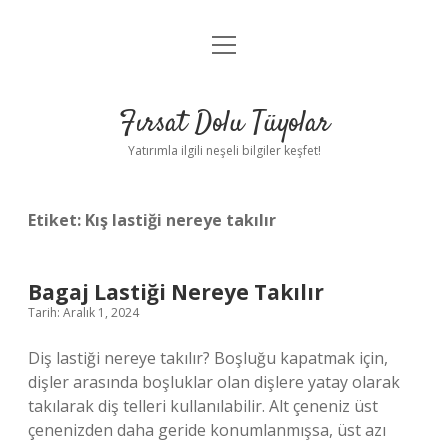
menüyü
Gizlilik Politikası
aç
Hakkımızda
Fırsat Dolu Tüyolar
Yasal Uyarı
Yatırımla ilgili neşeli bilgiler keşfet!
Etiket:
Kış lastiği nereye takılır
Bagaj Lastiği Nereye Takılır
Tarih: Aralık 1, 2024
Diş lastiği nereye takılır? Boşluğu kapatmak için,
dişler arasında boşluklar olan dişlere yatay olarak
takılarak diş telleri kullanılabilir. Alt çeneniz üst
çenenizden daha geride konumlanmışsa, üst azı