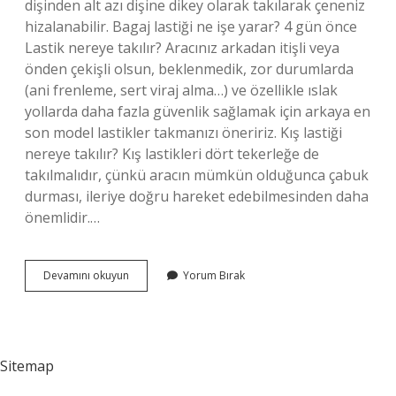
dişinden alt azı dişine dikey olarak takılarak çeneniz
hizalanabilir. Bagaj lastiği ne işe yarar? 4 gün önce
Lastik nereye takılır? Aracınız arkadan itişli veya
önden çekişli olsun, beklenmedik, zor durumlarda
(ani frenleme, sert viraj alma…) ve özellikle ıslak
yollarda daha fazla güvenlik sağlamak için arkaya en
son model lastikler takmanızı öneririz. Kış lastiği
nereye takılır? Kış lastikleri dört tekerleğe de
takılmalıdır, çünkü aracın mümkün olduğunca çabuk
durması, ileriye doğru hareket edebilmesinden daha
önemlidir.…
Bagaj
Devamını okuyun
Yorum Bırak
Lastiği
Nereye
Takılır
Sitemap