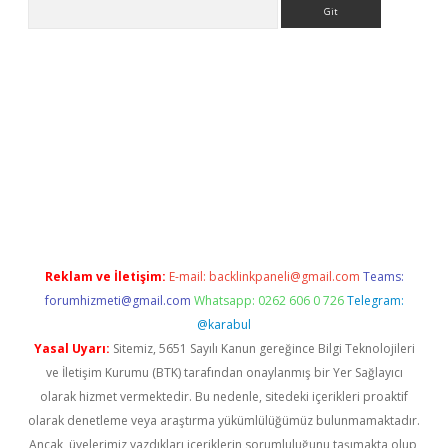
Arama
.org
Reklam ve İletişim:
E-mail:
backlinkpaneli@gmail.com
Teams:
forumhizmeti@gmail.com
Whatsapp: 0262 606 0 726
Telegram:
@karabul
Yasal Uyarı:
Sitemiz, 5651 Sayılı Kanun gereğince Bilgi Teknolojileri
ve İletişim Kurumu (BTK) tarafından onaylanmış bir Yer Sağlayıcı
olarak hizmet vermektedir. Bu nedenle, sitedeki içerikleri proaktif
olarak denetleme veya araştırma yükümlülüğümüz bulunmamaktadır.
Ancak, üyelerimiz yazdıkları içeriklerin sorumluluğunu taşımakta olup,