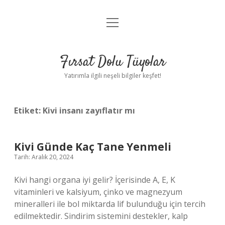
menüyü
Gizlilik Politikası
aç
Hakkımızda
Fırsat Dolu Tüyolar
Yasal Uyarı
Yatırımla ilgili neşeli bilgiler keşfet!
Etiket:
Kivi insanı zayıflatır mı
Kivi Günde Kaç Tane Yenmeli
Tarih: Aralık 20, 2024
Kivi hangi organa iyi gelir? İçerisinde A, E, K
vitaminleri ve kalsiyum, çinko ve magnezyum
mineralleri ile bol miktarda lif bulunduğu için tercih
edilmektedir. Sindirim sistemini destekler, kalp