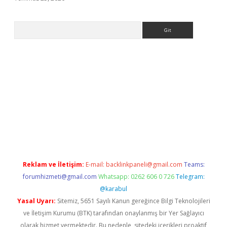
Arama
.org
Reklam ve İletişim:
E-mail:
backlinkpaneli@gmail.com
Teams:
forumhizmeti@gmail.com
Whatsapp: 0262 606 0 726
Telegram:
@karabul
Yasal Uyarı:
Sitemiz, 5651 Sayılı Kanun gereğince Bilgi Teknolojileri
ve İletişim Kurumu (BTK) tarafından onaylanmış bir Yer Sağlayıcı
olarak hizmet vermektedir. Bu nedenle, sitedeki içerikleri proaktif