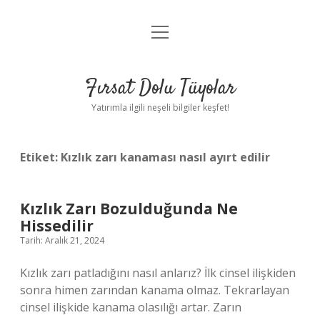
menüyü
Gizlilik Politikası
aç
Hakkımızda
Fırsat Dolu Tüyolar
Yasal Uyarı
Yatırımla ilgili neşeli bilgiler keşfet!
Etiket:
Kızlık zarı kanaması nasıl ayırt edilir
Kızlık Zarı Bozulduğunda Ne
Hissedilir
Tarih: Aralık 21, 2024
Kızlık zarı patladığını nasıl anlarız? İlk cinsel ilişkiden
sonra himen zarından kanama olmaz. Tekrarlayan
cinsel ilişkide kanama olasılığı artar. Zarın