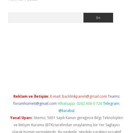
Arama
etgiris.org
Reklam ve İletişim:
E-mail:
backlinkpaneli@gmail.com
Teams:
forumhizmeti@gmail.com
Whatsapp: 0262 606 0 726
Telegram:
@karabul
Yasal Uyarı:
Sitemiz, 5651 Sayılı Kanun gereğince Bilgi Teknolojileri
ve İletişim Kurumu (BTK) tarafından onaylanmış bir Yer Sağlayıcı
olarak hizmet vermektedir. Bu nedenle, sitedeki içerikleri proaktif