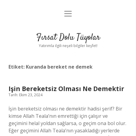
menüyü
Gizlilik Politikası
aç
Hakkımızda
Fırsat Dolu Tüyolar
Yasal Uyarı
Yatırımla ilgili neşeli bilgiler keşfet!
Etiket:
Kuranda bereket ne demek
Işin Bereketsiz Olması Ne Demektir
Tarih: Ekim 23, 2024
İşin bereketsiz olması ne demektir hadisi şerif? Bir
kimse Allah Teala’nın emrettiği için çalışır ve
geçimini helal yoldan sağlarsa, o geçim ona bol olur.
Eğer geçimini Allah Teala’nın yasakladığı yerlerde