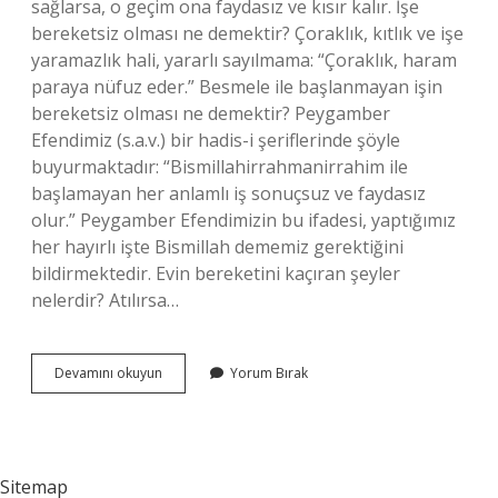
sağlarsa, o geçim ona faydasız ve kısır kalır. İşe
bereketsiz olması ne demektir? Çoraklık, kıtlık ve işe
yaramazlık hali, yararlı sayılmama: “Çoraklık, haram
paraya nüfuz eder.” Besmele ile başlanmayan işin
bereketsiz olması ne demektir? Peygamber
Efendimiz (s.a.v.) bir hadis-i şeriflerinde şöyle
buyurmaktadır: “Bismillahirrahmanirrahim ile
başlamayan her anlamlı iş sonuçsuz ve faydasız
olur.” Peygamber Efendimizin bu ifadesi, yaptığımız
her hayırlı işte Bismillah dememiz gerektiğini
bildirmektedir. Evin bereketini kaçıran şeyler
nelerdir? Atılırsa…
Işin
Devamını okuyun
Yorum Bırak
Bereketsiz
Olması
Ne
Demektir
Sitemap