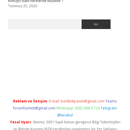
Kinezyo bant nerelerde kullanılır ?
Temmuz 25, 2026
Arama
.org
Reklam ve İletişim:
E-mail:
backlinkpaneli@gmail.com
Teams:
forumhizmeti@gmail.com
Whatsapp: 0262 606 0 726
Telegram:
@karabul
Yasal Uyarı:
Sitemiz, 5651 Sayılı Kanun gereğince Bilgi Teknolojileri
ve İletişim Kurumu (BTK) tarafından onaylanmış bir Yer Sağlayıcı