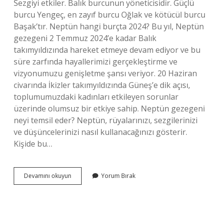
Sezgiyi etkiler. Balık burcunun yöneticisidir. Güçlü
burcu Yengeç, en zayıf burcu Oğlak ve kötücül burcu
Başak’tır. Neptün hangi burçta 2024? Bu yıl, Neptün
gezegeni 2 Temmuz 2024’e kadar Balık
takımyıldızında hareket etmeye devam ediyor ve bu
süre zarfında hayallerimizi gerçekleştirme ve
vizyonumuzu genişletme şansı veriyor. 20 Haziran
civarında İkizler takımyıldızında Güneş’e dik açısı,
toplumumuzdaki kadınları etkileyen sorunlar
üzerinde olumsuz bir etkiye sahip. Neptün gezegeni
neyi temsil eder? Neptün, rüyalarınızı, sezgilerinizi
ve düşüncelerinizi nasıl kullanacağınızı gösterir.
Kişide bu…
Neptün
Devamını okuyun
Yorum Bırak
Hangi
Burcu
Temsil
Eder