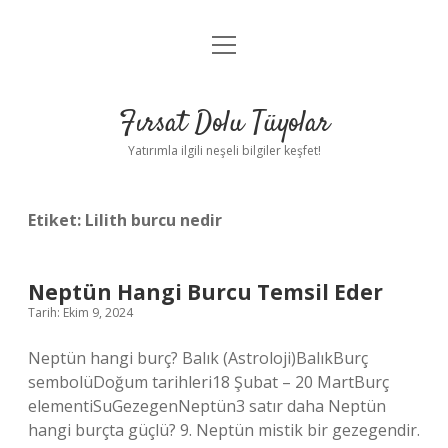
menüyü
Gizlilik Politikası
aç
Hakkımızda
Fırsat Dolu Tüyolar
Yasal Uyarı
Yatırımla ilgili neşeli bilgiler keşfet!
Etiket:
Lilith burcu nedir
Neptün Hangi Burcu Temsil Eder
Tarih: Ekim 9, 2024
Neptün hangi burç? Balık (Astroloji)BalıkBurç
sembolüDoğum tarihleri18 Şubat – 20 MartBurç
elementiSuGezegenNeptün3 satır daha Neptün
hangi burçta güçlü? 9. Neptün mistik bir gezegendir.