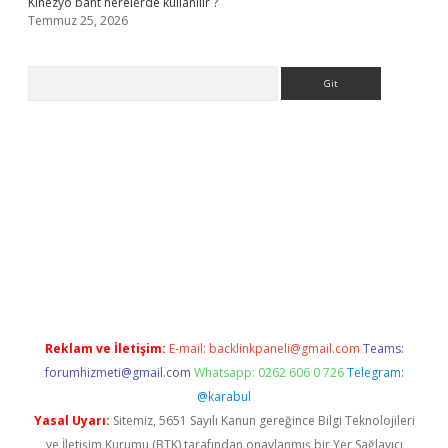
Kinezyo bant nerelerde kullanılır ?
Temmuz 25, 2026
Arama
.org
Reklam ve İletişim:
E-mail:
backlinkpaneli@gmail.com
Teams:
forumhizmeti@gmail.com
Whatsapp: 0262 606 0 726
Telegram:
@karabul
Yasal Uyarı:
Sitemiz, 5651 Sayılı Kanun gereğince Bilgi Teknolojileri
ve İletişim Kurumu (BTK) tarafından onaylanmış bir Yer Sağlayıcı