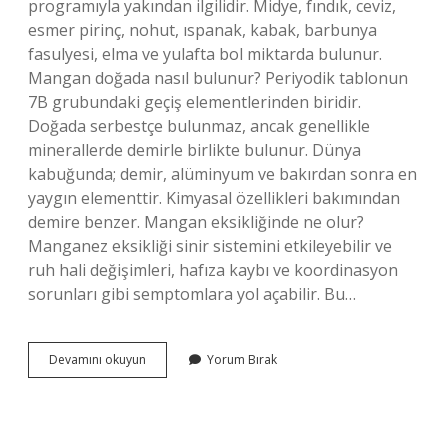
programıyla yakından ilgilidir. Midye, fındık, ceviz,
esmer pirinç, nohut, ıspanak, kabak, barbunya
fasulyesi, elma ve yulafta bol miktarda bulunur.
Mangan doğada nasıl bulunur? Periyodik tablonun
7B grubundaki geçiş elementlerinden biridir.
Doğada serbestçe bulunmaz, ancak genellikle
minerallerde demirle birlikte bulunur. Dünya
kabuğunda; demir, alüminyum ve bakırdan sonra en
yaygın elementtir. Kimyasal özellikleri bakımından
demire benzer. Mangan eksikliğinde ne olur?
Manganez eksikliği sinir sistemini etkileyebilir ve
ruh hali değişimleri, hafıza kaybı ve koordinasyon
sorunları gibi semptomlara yol açabilir. Bu…
Mangan
Devamını okuyun
Yorum Bırak
Nerede
Bulunur