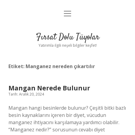
menüyü
Gizlilik Politikası
aç
Hakkımızda
Fırsat Dolu Tüyolar
Yasal Uyarı
Yatırımla ilgili neşeli bilgiler keşfet!
Etiket:
Manganez nereden çıkartılır
Mangan Nerede Bulunur
Tarih: Aralık 20, 2024
Mangan hangi besinlerde bulunur? Çeşitli bitki bazlı
besin kaynaklarını içeren bir diyet, vücudun
manganez ihtiyacını karşılamaya yardımcı olabilir.
“Manganez nedir?” sorusunun cevabı diyet