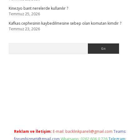
Kinezyo bant nerelerde kullanılır ?
Temmuz 25, 2026
Kafkas cephesinin kaybedilmesine sebep olan komutan kimdir ?
Temmuz 23, 2026
Arama
.org
Reklam ve İletişim:
E-mail:
backlinkpaneli@gmail.com
Teams:
forumhizmeti@gmail.com
Whatsapp: 0262 606 0 726
Telegram: