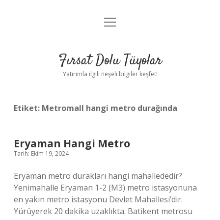
menüyü
Gizlilik Politikası
aç
Hakkımızda
Fırsat Dolu Tüyolar
Yasal Uyarı
Yatırımla ilgili neşeli bilgiler keşfet!
Etiket:
Metromall hangi metro durağında
Eryaman Hangi Metro
Tarih: Ekim 19, 2024
Eryaman metro durakları hangi mahallededir?
Yenimahalle Eryaman 1-2 (M3) metro istasyonuna
en yakın metro istasyonu Devlet Mahallesi’dir.
Yürüyerek 20 dakika uzaklıkta. Batikent metrosu