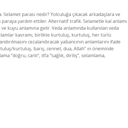
. Selamet parası nedir? Yolculuğa çıkacak arkadaşlara ve
 paraya yardım ettiler. Alternatif trafik. Selametle kal anlamı
k ve kuyu anlamına gelir. Veda anlamında kullanılan veda
amlar kavramı, birlikte kurtuluş, kurtuluş, her türlü
andırılmasını cezalandıracak yabancının anlamlarını ifade
tuluş/kurtuluş, barış, cennet, dua, Allah” ın öneminde
a “doğru, canlı”, itfa “sağlık, diriliş”, selamlama,