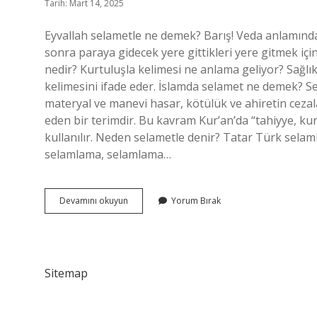
Tarih: Mart 14, 2025
Eyvallah selametle ne demek? Barış! Veda anlamında
sonra paraya gidecek yere gittikleri yere gitmek için
nedir? Kurtuluşla kelimesi ne anlama geliyor? Sağlı
kelimesini ifade eder. İslamda selamet ne demek? Sel
materyal ve manevi hasar, kötülük ve ahiretin cezal
eden bir terimdir. Bu kavram Kur’an’da “tahiyye, kur
kullanılır. Neden selametle denir? Tatar Türk selamlam
selamlama, selamlama…
Selamette
Devamını okuyun
Yorum Bırak
Ne
Demek
Sitemap