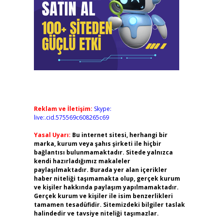
Reklam ve İletişim:
Skype:
live:.cid.575569c608265c69
Yasal Uyarı:
Bu internet sitesi, herhangi bir
marka, kurum veya şahıs şirketi ile hiçbir
bağlantısı bulunmamaktadır. Sitede yalnızca
kendi hazırladığımız makaleler
paylaşılmaktadır. Burada yer alan içerikler
haber niteliği taşımamakta olup, gerçek kurum
ve kişiler hakkında paylaşım yapılmamaktadır.
Gerçek kurum ve kişiler ile isim benzerlikleri
tamamen tesadüfidir. Sitemizdeki bilgiler taslak
halindedir ve tavsiye niteliği taşımazlar.