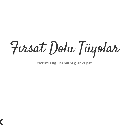
Fırsat Dolu Tüyolar
Yatırımla ilgili neşeli bilgiler keşfet!
k