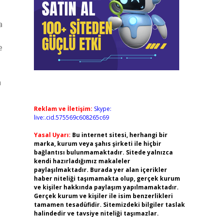
a
e
n
Reklam ve İletişim:
Skype:
live:.cid.575569c608265c69
Yasal Uyarı:
Bu internet sitesi, herhangi bir
marka, kurum veya şahıs şirketi ile hiçbir
bağlantısı bulunmamaktadır. Sitede yalnızca
kendi hazırladığımız makaleler
paylaşılmaktadır. Burada yer alan içerikler
haber niteliği taşımamakta olup, gerçek kurum
ve kişiler hakkında paylaşım yapılmamaktadır.
Gerçek kurum ve kişiler ile isim benzerlikleri
tamamen tesadüfidir. Sitemizdeki bilgiler taslak
halindedir ve tavsiye niteliği taşımazlar.