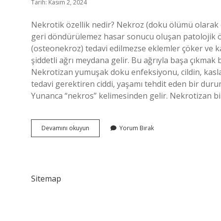
Tarih: Kasım 2, 2024
Nekrotik özellik nedir? Nekroz (doku ölümü olarak d
geri döndürülemez hasar sonucu oluşan patolojik 
(osteonekroz) tedavi edilmezse eklemler çöker ve ka
şiddetli ağrı meydana gelir. Bu ağrıyla başa çıkmak
Nekrotizan yumuşak doku enfeksiyonu, cildin, kaslar
tedavi gerektiren ciddi, yaşamı tehdit eden bir duru
Yunanca “nekros” kelimesinden gelir. Nekrotizan b
Nekrotik
Devamını okuyun
Yorum Bırak
Belirtiler
Nelerdir
Sitemap