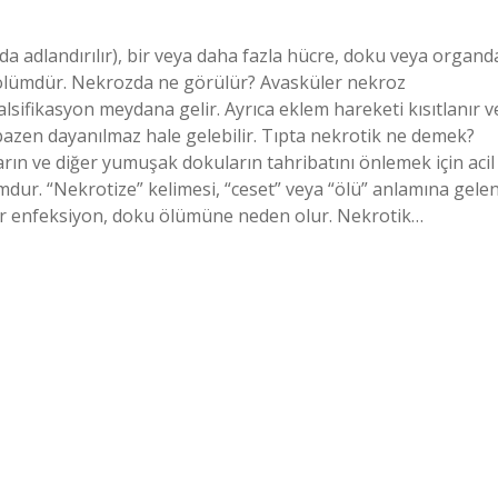
a adlandırılır), bir veya daha fazla hücre, doku veya organd
ölümdür. Nekrozda ne görülür? Avasküler nekroz
lsifikasyon meydana gelir. Ayrıca eklem hareketi kısıtlanır v
 bazen dayanılmaz hale gelebilir. Tıpta nekrotik ne demek?
ın ve diğer yumuşak dokuların tahribatını önlemek için acil
mdur. “Nekrotize” kelimesi, “ceset” veya “ölü” anlamına gele
ir enfeksiyon, doku ölümüne neden olur. Nekrotik…