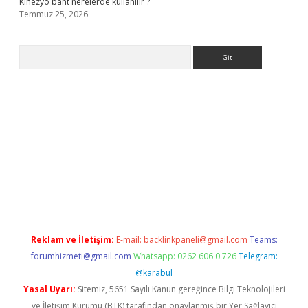
Kinezyo bant nerelerde kullanılır ?
Temmuz 25, 2026
Arama
.org
Reklam ve İletişim:
E-mail:
backlinkpaneli@gmail.com
Teams:
forumhizmeti@gmail.com
Whatsapp: 0262 606 0 726
Telegram:
@karabul
Yasal Uyarı:
Sitemiz, 5651 Sayılı Kanun gereğince Bilgi Teknolojileri
ve İletişim Kurumu (BTK) tarafından onaylanmış bir Yer Sağlayıcı