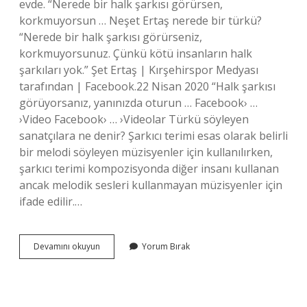
evde. “Nerede bir halk şarkısı görürsen,
korkmuyorsun … Neşet Ertaş nerede bir türkü?
“Nerede bir halk şarkısı görürseniz,
korkmuyorsunuz. Çünkü kötü insanların halk
şarkıları yok.” Şet Ertaş | Kırşehirspor Medyası
tarafından | Facebook.22 Nisan 2020 “Halk şarkısı
görüyorsanız, yanınızda oturun … Facebook› …
›Video Facebook› … ›Videolar Türkü söyleyen
sanatçılara ne denir? Şarkıcı terimi esas olarak belirli
bir melodi söyleyen müzisyenler için kullanılırken,
şarkıcı terimi kompozisyonda diğer insanı kullanan
ancak melodik sesleri kullanmayan müzisyenler için
ifade edilir.…
Nerede
Devamını okuyun
Yorum Bırak
Bir
Türkü
Söyleyen
Varsa