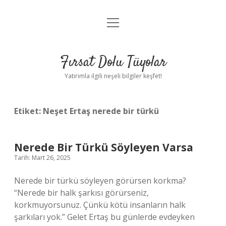
menüyü
Gizlilik Politikası
aç
Hakkımızda
Fırsat Dolu Tüyolar
Yasal Uyarı
Yatırımla ilgili neşeli bilgiler keşfet!
Etiket:
Neşet Ertaş nerede bir türkü
Nerede Bir Türkü Söyleyen Varsa
Tarih: Mart 26, 2025
Nerede bir türkü söyleyen görürsen korkma?
“Nerede bir halk şarkısı görürseniz,
korkmuyorsunuz. Çünkü kötü insanların halk
şarkıları yok.” Gelet Ertaş bu günlerde evdeyken