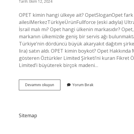
Tarih: Ekim 12, 2024
OPET kimin hangi ülkeye ait? OpetSloganOpet fark 
ailesiMerkezTürkiyeÜrünFullforce (eski adıyla) Ul
İsrail malı mı? Opet hangi ülkenin markasıdır? Opet,
markanın ülkemizde geniş bir servis ağı bulunmakta
Türkiye’nin dördüncü büyük akaryakıt dağıtım şirket
lira) satın aldı. OPET kimin boykot? Opet Hakkında
gösteren Öztürkler Limited Şirketi’ni kuran Fikret Ö
Limited’i büyüterek birçok madeni…
Opet
Devamını okuyun
Yorum Bırak
Türk
Malı
Mı
Sitemap