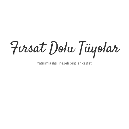
Fırsat Dolu Tüyolar
Yatırımla ilgili neşeli bilgiler keşfet!