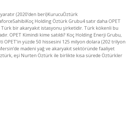
yaratır (2020’den beri)KurucuÖztürk
traforceSahibiKoç Holding Öztürk Grubu4 satır daha OPET
 Türk bir akaryakıt istasyonu şirketidir. Türk kökenli bu
dır. OPET Kimindi kime satıldı? Koç Holding Enerji Grubu,
i OPET’in yüzde 50 hissesini 125 milyon dolara (202 trilyon
 Mersin’de madeni yağ ve akaryakıt sektöründe faaliyet
ztürk, eşi Nurten Öztürk ile birlikte kısa sürede Öztürkler