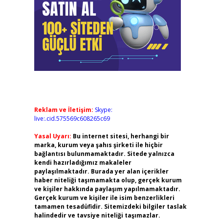
Reklam ve İletişim:
Skype:
live:.cid.575569c608265c69
Yasal Uyarı:
Bu internet sitesi, herhangi bir
marka, kurum veya şahıs şirketi ile hiçbir
bağlantısı bulunmamaktadır. Sitede yalnızca
kendi hazırladığımız makaleler
paylaşılmaktadır. Burada yer alan içerikler
haber niteliği taşımamakta olup, gerçek kurum
ve kişiler hakkında paylaşım yapılmamaktadır.
Gerçek kurum ve kişiler ile isim benzerlikleri
tamamen tesadüfidir. Sitemizdeki bilgiler taslak
halindedir ve tavsiye niteliği taşımazlar.