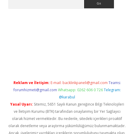
Arama
.org
Reklam ve İletişim:
E-mail:
backlinkpaneli@gmail.com
Teams:
forumhizmeti@gmail.com
Whatsapp: 0262 606 0 726
Telegram:
@karabul
Yasal Uyarı:
Sitemiz, 5651 Sayılı Kanun gereğince Bilgi Teknolojileri
ve İletişim Kurumu (BTK) tarafından onaylanmış bir Yer Sağlayıcı
olarak hizmet vermektedir. Bu nedenle, sitedeki içerikleri proaktif
olarak denetleme veya araştırma yükümlülüğümüz bulunmamaktadır.
Ancak, üyelerimiz yazdıkları içeriklerin sorumluluğunu taşımakta olup,