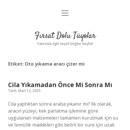
menüyü
Gizlilik Politikası
aç
Hakkımızda
Fırsat Dolu Tüyolar
Yasal Uyarı
Yatırımla ilgili neşeli bilgiler keşfet!
Etiket:
Oto yıkama aracı çizer mi
Cila Yıkamadan Önce Mi Sonra Mı
Tarih: Mart 12, 2025
Cila yaptıktan sonra araba yıkanır mı? İlk olarak,
aracın yüzeyi, kek parlatma işlemine göre
uygulanan malzemeleri tamamen kurutmak için su
ve temizlik maddeleri gibi belirli bir süre için uzak